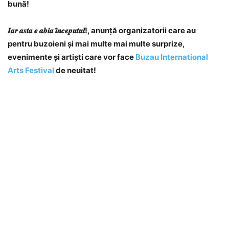
bună!
𝑰𝒂𝒓 𝒂𝒔𝒕𝒂 𝒆 𝒂𝒃𝒊𝒂 𝒊̂𝒏𝒄𝒆𝒑𝒖𝒕𝒖𝒍!, anunță organizatorii care au
pentru buzoieni și mai multe mai multe surprize,
evenimente și artiști care vor face
Buzau International
Arts Festival
de neuitat!