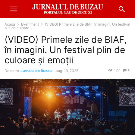
Acasă
Eveniment
(VIDEO) Primele zile de BIAF, în imagini. Un festival
plin de culoare...
(VIDEO) Primele zile de BIAF,
în imagini. Un festival plin de
culoare și emoții
127
0
De catre
Jurnalul de Buzau
-
aug. 19, 2025