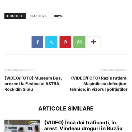
ETICHETE
BIAF 2025
Buzău
Articolul precedent
Articolul următor
(VIDEO/FOTO) Museum Bus,
(VIDEO/FOTO) Razie rutieră.
prezent la Festivalul ASTRA
Mașinile cu defecțiuni
Rock din Sibiu
tehnice, în vizorul polițiștilor
ARTICOLE SIMILARE
(VIDEO) Încă doi traficanți, în
arest. Vindeau droguri în Buzău