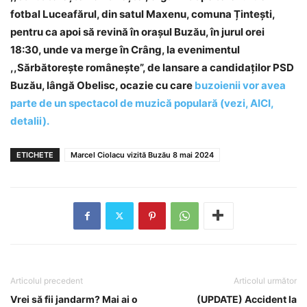
fotbal Luceafărul, din satul Maxenu, comuna Țintești,
pentru ca apoi să revină în orașul Buzău, în jurul orei
18:30, unde va merge în Crâng, la evenimentul
,,Sărbătorește românește”, de lansare a candidaților PSD
Buzău, lângă Obelisc, ocazie cu care
buzoienii vor avea
parte de un spectacol de muzică populară (vezi, AICI,
detalii).
ETICHETE
Marcel Ciolacu vizită Buzău 8 mai 2024
Articolul precedent
Articolul următor
Vrei să fii jandarm? Mai ai o
(UPDATE) Accident la