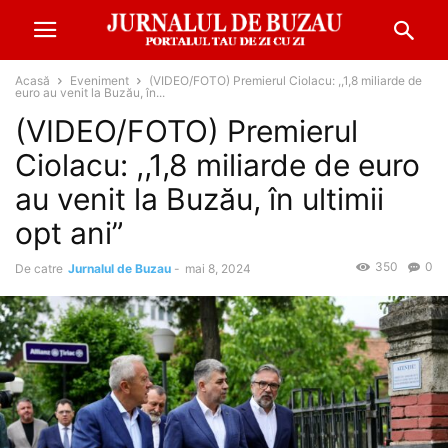
Acasă
Eveniment
(VIDEO/FOTO) Premierul Ciolacu: ,,1,8 miliarde de
euro au venit la Buzău, în...
(VIDEO/FOTO) Premierul
Ciolacu: ,,1,8 miliarde de euro
au venit la Buzău, în ultimii
opt ani”
350
0
De catre
Jurnalul de Buzau
-
mai 8, 2024