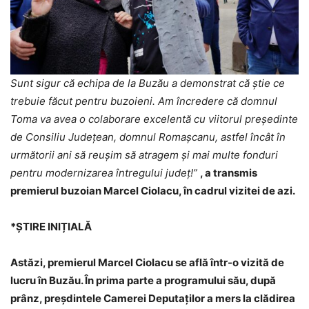
Sunt sigur că echipa de la Buzău a demonstrat că știe ce
trebuie făcut pentru buzoieni. Am încredere că domnul
Toma va avea o colaborare excelentă cu viitorul președinte
de Consiliu Județean, domnul Romașcanu, astfel încât în
următorii ani să reușim să atragem și mai multe fonduri
pentru modernizarea întregului județ!”
, a transmis
premierul buzoian Marcel Ciolacu, în cadrul vizitei de azi.
*ȘTIRE INIȚIALĂ
Astăzi, premierul Marcel Ciolacu se află într-o vizită de
lucru în Buzău. În prima parte a programului său, după
prânz, preșdintele Camerei Deputaților a mers la clădirea