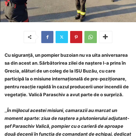
Cu siguranță, un pompier buzoian nu va uita aniversarea
sa din acest an. Sărbătorirea zilei de naștere l-a prins în
Grecia, alături de un coleg de la ISU Buzău, cu care
participă la o misiune internațională de pre-poziționare,
pentru reacție rapidă în cazul producerii unor incendii de
vegetație.
Valică Paraschiv a avut parte de o surpriză.
,,
În mijlocul acestei misiuni, camarazii au marcat un
moment aparte: ziua de naștere a plutonierului adjutant-
șef Paraschiv Valică, pompier cu o carieră de aproape
două decenii în funcția de comandant de echipaj, dedicat