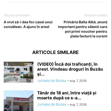
Articolul precedent
Articolul următor
A vrut să-i dea foc casei unui
Primăria Balta Albă, anunț
consătean. A ajuns în arest
important pentru sătenii care
pot primi voucher pentru
plata facturii la curent
ARTICOLE SIMILARE
(VIDEO) Încă doi traficanți, în
arest. Vindeau droguri în Buzău
și...
Jurnalul de Buzau
-
aug. 7, 2026
Tânăr de 18 ani, între viață și
moarte după ce s-a...
Jurnalul de Buzau
-
aug. 7, 2026