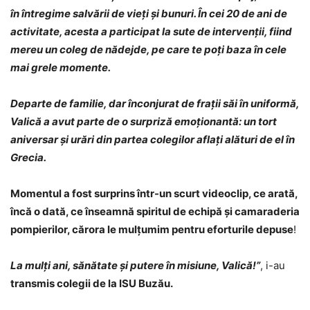
în întregime salvării de vieți și bunuri. În cei 20 de ani de
activitate, acesta a participat la sute de intervenții, fiind
mereu un coleg de nădejde, pe care te poți baza în cele
mai grele momente.
Departe de familie, dar înconjurat de frații săi în uniformă,
Valică a avut parte de o surpriză emoționantă: un tort
aniversar și urări din partea colegilor aflați alături de el în
Grecia.
Momentul a fost surprins într-un scurt videoclip, ce arată,
încă o dată, ce înseamnă spiritul de echipă și camaraderia
pompierilor, cărora le mulțumim pentru eforturile depuse
!
La mulți ani, sănătate și putere în misiune, Valică!”
, i-au
transmis colegii de la ISU Buzău.