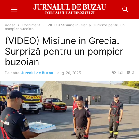
Acasă
Eveniment
(VIDEO) Misiune în Grecia. Surpriză pentru un
pompier buzoian
(VIDEO) Misiune în Grecia.
Surpriză pentru un pompier
buzoian
121
0
De catre
Jurnalul de Buzau
-
aug. 26, 2025