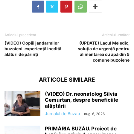
Articolul precedent
Articolul următor
(VIDEO) Copiii jandarmilor
(UPDATE) Lacul Meledic,
buzoieni, experiență inedită
soluția de urgență pentru
alături de părinți
alimentarea cu apă din 5
comune buzoiene
ARTICOLE SIMILARE
(VIDEO) Dr. neonatolog Silvia
Cemurtan, despre beneficiile
alăptării
Jurnalul de Buzau
-
aug. 6, 2026
PRIMĂRIA BUZĂU. Proiect de