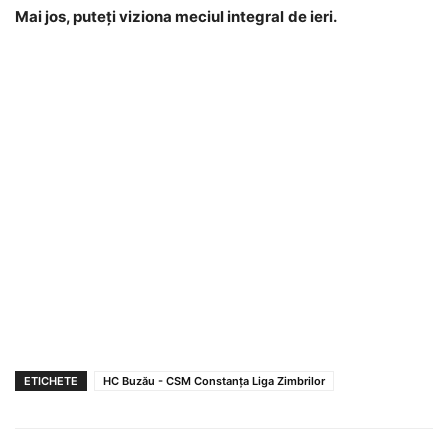
Mai jos, puteți viziona meciul integral
de ieri.
ETICHETE
HC Buzău - CSM Constanța Liga Zimbrilor