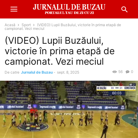
Acasă
Sport
(VIDEO) Lupii Buzăului, victorie în prima etapă de
campionat. Vezi meciul
(VIDEO) Lupii Buzăului,
victorie în prima etapă de
campionat. Vezi meciul
56
0
De catre
Jurnalul de Buzau
-
sept. 8, 2025