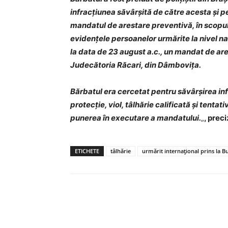
infracțiunea săvârșită de către acesta și p
mandatul de arestare preventivă, în scopul
evidențele persoanelor urmărite la nivel naț
la data de 23 august a.c., un mandat de are
Judecătoria Răcari, din Dâmbovița.
Bărbatul era cercetat pentru săvârșirea inf
protecție, viol, tâlhărie calificată și tentat
punerea în executare a mandatului.
„
, prec
ETICHETE
tâlhărie
urmărit internațional prins la B