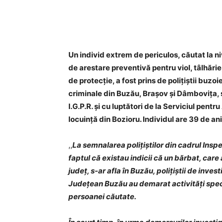
Acțiune
Un individ extrem de periculos, căutat la n
de arestare preventivă pentru viol, tâlhărie,
de protecție, a fost prins de polițiștii buzoie
criminale din Buzău, Brașov și Dâmbovița, 
I.G.P.R. și cu luptători de la Serviciul pent
locuință din Bozioru. Individul are 39 de an
,,
La semnalarea polițiștilor din cadrul Inspe
faptul că existau indicii că un bărbat, care a
județ, s-ar afla în Buzău, polițiștii de inves
Județean Buzău au demarat activități speci
persoanei căutate.