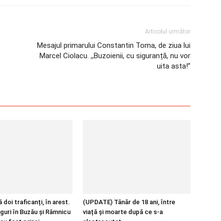
Articolul următor
Mesajul primarului Constantin Toma, de ziua lui
Marcel Ciolacu. ,,Buzoienii, cu siguranță, nu vor
uita asta!”
 doi traficanți, în arest.
(UPDATE) Tânăr de 18 ani, între
guri în Buzău și Râmnicu
viață și moarte după ce s-a