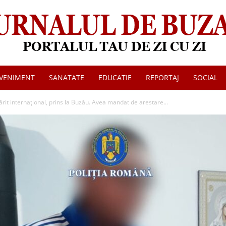
VENIMENT
SANATATE
EDUCATIE
REPORTAJ
SOCIAL
Jurnalul
ărit internațional, prins la Buzău. Avea mandat de arestare...
de
Buzau