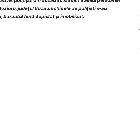
tive, polițiștii din Buzău au stabilit traseul persoanei
 Bozioru, județul Buzău. Echipele de polițiști s-au
, bărbatul fiind depistat și imobilizat.