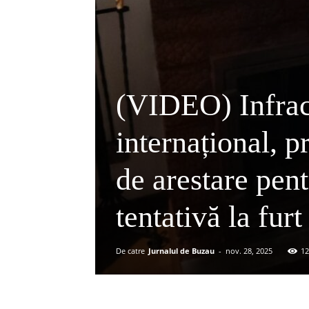
(VIDEO) Infract
internațional, 
de arestare pent
tentativă la furt
De catre
Jurnalul de Buzau
-
nov. 28, 2025
12