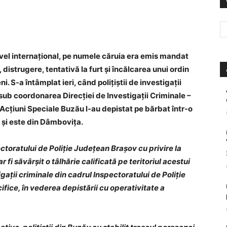
ivel internațional, pe numele căruia era emis mandat
 distrugere, tentativă la furt și încălcarea unui ordin
ni. S-a întâmplat ieri, când polițiștii de investigații
sub coordonarea Direcției de Investigații Criminale –
ru Acțiuni Speciale Buzău l-au depistat pe bărbat într-o
i și este din Dâmbovița.
ctoratului de Poliție Județean Brașov cu privire la
r fi săvârșit o tâlhărie calificată pe teritoriul acestui
tigații criminale din cadrul Inspectoratului de Poliție
fice, în vederea depistării cu operativitate a