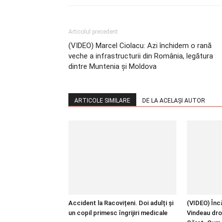
Articolul precedent
(VIDEO) Marcel Ciolacu: Azi închidem o rană
veche a infrastructurii din România, legătura
dintre Muntenia și Moldova
ARTICOLE SIMILARE
DE LA ACELAȘI AUTOR
Accident la Racovițeni. Doi adulți și
(VIDEO) Încă
un copil primesc îngrijiri medicale
Vindeau dro