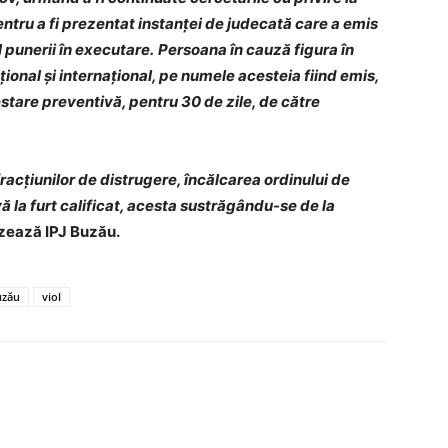
entru a fi prezentat instanței de judecată care a emis
 punerii în executare.
Persoana în cauză figura în
ional și internațional, pe numele acesteia fiind emis,
stare preventivă, pentru 30 de zile, de către
racțiunilor de distrugere, încălcarea ordinului de
ivă la furt calificat, acesta sustrăgându-se de la
izează IPJ Buzău.
uzău
viol