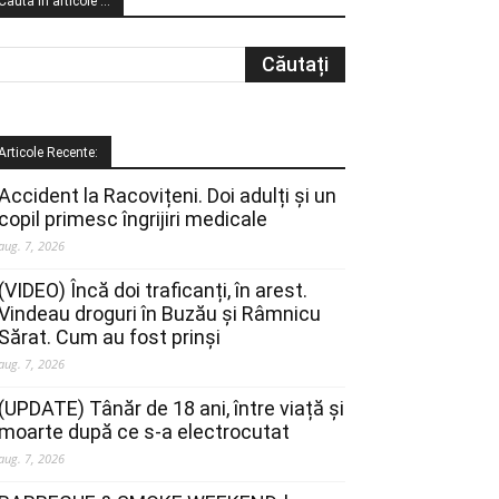
Cauta in articole …
Articole Recente:
Accident la Racovițeni. Doi adulți și un
copil primesc îngrijiri medicale
aug. 7, 2026
(VIDEO) Încă doi traficanți, în arest.
Vindeau droguri în Buzău și Râmnicu
Sărat. Cum au fost prinși
aug. 7, 2026
(UPDATE) Tânăr de 18 ani, între viață și
moarte după ce s-a electrocutat
aug. 7, 2026