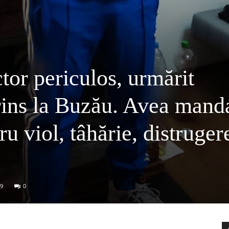
or periculos, urmărit
prins la Buzău. Avea mand
ru viol, tâhărie, distrugere
9
0