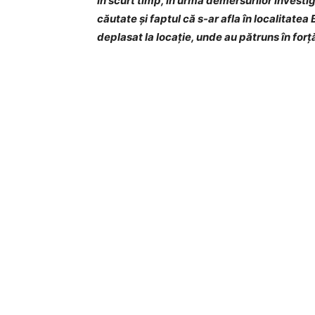
În scurt timp, în urma demersurilor investiga
căutate și faptul că s-ar afla în localitatea
deplasat la locație, unde au pătruns în forță