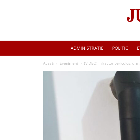
ADMINISTRATIE
POLITIC
E
Acasă
Eveniment
(VIDEO) Infractor periculos, urm