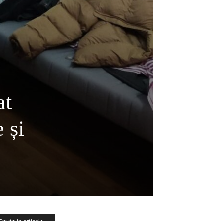
at
 și