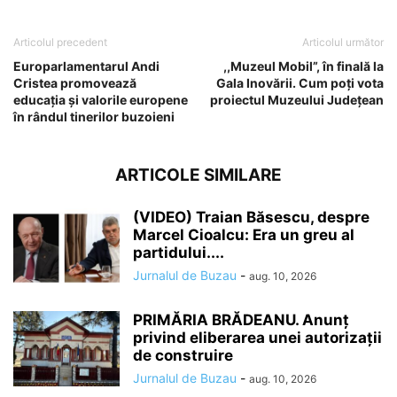
Articolul precedent
Articolul următor
Europarlamentarul Andi
,,Muzeul Mobil”, în finală la
Cristea promovează
Gala Inovării. Cum poți vota
educația și valorile europene
proiectul Muzeului Județean
în rândul tinerilor buzoieni
ARTICOLE SIMILARE
(VIDEO) Traian Băsescu, despre
Marcel Cioalcu: Era un greu al
partidului....
Jurnalul de Buzau
-
aug. 10, 2026
PRIMĂRIA BRĂDEANU. Anunț
privind eliberarea unei autorizații
de construire
Jurnalul de Buzau
-
aug. 10, 2026