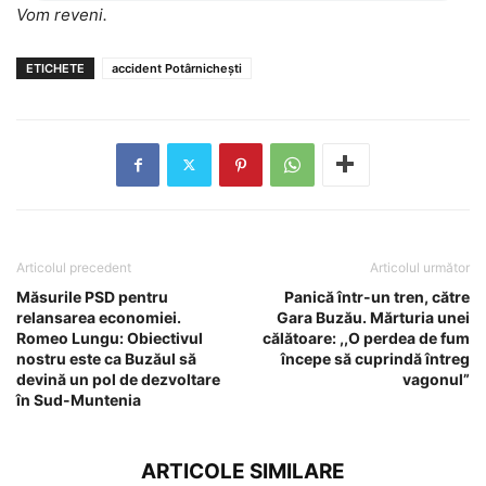
Vom reveni.
ETICHETE
accident Potârnichești
Articolul precedent
Articolul următor
Măsurile PSD pentru
Panică într-un tren, către
relansarea economiei.
Gara Buzău. Mărturia unei
Romeo Lungu: Obiectivul
călătoare: ,,O perdea de fum
nostru este ca Buzăul să
începe să cuprindă întreg
devină un pol de dezvoltare
vagonul”
în Sud-Muntenia
ARTICOLE SIMILARE