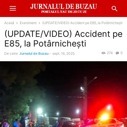
Acasă
Eveniment
(UPDATE/VIDEO) Accident pe E85, la Potârnichești
(UPDATE/VIDEO) Accident pe
E85, la Potârnichești
274
0
De catre
Jurnalul de Buzau
-
sept. 16, 2025