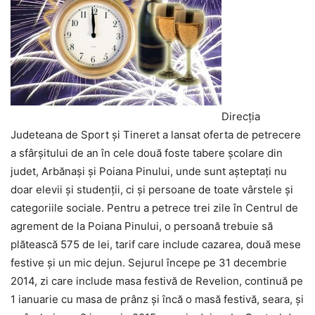
Direcţia
Judeteana de Sport şi Tineret a lansat oferta de petrecere
a sfârşitului de an în cele două foste tabere şcolare din
judet, Arbănaşi şi Poiana Pinului, unde sunt aşteptaţi nu
doar elevii şi studenţii, ci şi persoane de toate vârstele şi
categoriile sociale. Pentru a petrece trei zile în Centrul de
agrement de la Poiana Pinului, o persoană trebuie să
plătească 575 de lei, tarif care include cazarea, două mese
festive şi un mic dejun. Sejurul începe pe 31 decembrie
2014, zi care include masa festivă de Revelion, continuă pe
1 ianuarie cu masa de prânz şi încă o masă festivă, seara, şi