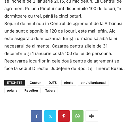
se încheie pe 2 ianuarie 2015, cu mic dejun. La Centrul de
agrement Poiana Pinului sunt disponibile 100 de locuri, în
dormitoare cu trei, până la cinci paturi.
Sejurul de anul nou în Centrul de agrement de la Arbănaşi,
unde sunt disponibile 120 de locuri, este mai ieftin. Aici
este asigurată doar cazarea, turişţii urmând să aibă la ei
necesarul de alimente. Cazarea pentru zilele de 31
decembrie şi 1 ianuarie costă 100 de lei de persoană.
Rezervarea locurilor în cele două centre de agrement se
face la sediul Direcţiei Judeţene de Sport şi Tineret Buzău.
ETICHETE
Craciun
DJTS
oferte
pinuluilarrbanasi
poiana
Revelion
Tabara