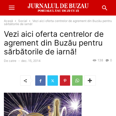
Acasă
Social
Vezi aici oferta centrelor de agrement din Buzău pentru
sărbătorile de iarnă!
Vezi aici oferta centrelor de
agrement din Buzău pentru
sărbătorile de iarnă!
138
0
De catre
-
dec. 15, 2014