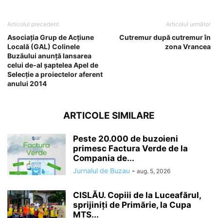
Articolul precedent
Articolul următor
Asociaţia Grup de Acţiune
Cutremur după cutremur în
Locală (GAL) Colinele
zona Vrancea
Buzăului anunţă lansarea
celui de-al şaptelea Apel de
Selecţie a proiectelor aferent
anului 2014
ARTICOLE SIMILARE
Peste 20.000 de buzoieni
primesc Factura Verde de la
Compania de...
Jurnalul de Buzau
-
aug. 5, 2026
CISLĂU. Copiii de la Luceafărul,
sprijiniți de Primărie, la Cupa
MTS...