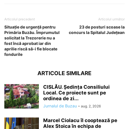
Articolul precedent
Articolul următor
Situație de urgență pentru
23 de posturi scoase la
Primăria Buzău. Împrumutul
concurs la Spitalul Judeţean
solicitat la Trezorerie nu a
fost încă aprobat iar din
aprilie riscă să-i fie blocate
fondurile
ARTICOLE SIMILARE
CISLĂU. Ședința Consiliului
Local. Ce proiecte sunt pe
ordinea de zi...
Jurnalul de Buzau
-
aug. 2, 2026
Marcel Ciolacu îl cooptează pe
Alex Stoica în echipa de