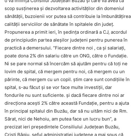
o va înființa Consiliul Județean Buzău și care va avea ca
scop susținerea și dezvoltarea activităților din domeniul
sănătății, buzoienii vor putea să contribuie la îmbunătățirea
calității serviciilor de sănătate în spitalele din județ.
Propunerea a primit ieri, în ședința ordinară a CJ, acordul
de principiudin partea aleșilor județeni pentru punerea în
practică a demersului. “Fiecare dintre noi , ca și salariați,
poate dona 2% din salariu către un ONG, către o Fundație.
Ni se pare normal să încercăm să ajutăm pentru că toți ne
lovim de spital, că mergem pentru noi, că mergem cu un
părinte, că mergem cu un copil. știm care sunt condițiile în
spital, s-au făcut și se vor face multe investiții, dar
fondurile nu sunt suficiente. și dacă fiecare dintre noi ar
direcționa acești 2% către această Fundație, pentru a ajuta
în principal spitalul din Buzău, dar să nu uităm nici de Rm.
Sărat, nici de Nehoiu, am putea face un lucru bun”, a
precizat ieri președintele Consiliului Județean Buzău,
Cristi Bâgiu. șeful administrației județene a mai spus că