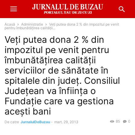
Acasă
Administratie
Veți putea dona 2 % din impozitul pe venit
pentru îmbunătățirea calității...
Veți putea dona 2 % din
impozitul pe venit pentru
îmbunătățirea calității
serviciilor de sănătate în
spitalele din județ. Consiliul
Județean va înființa o
Fundație care va gestiona
acești bani
85
0
De catre
JurnalulDeBuzau
-
mart. 29, 2013