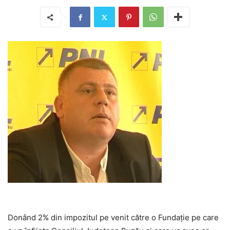
Donând 2% din impozitul pe venit către o Fundație pe care