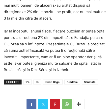
mai mulți oameni de afaceri s-au arătat dispuși să
direcționeze 2% din impozitul pe profit, dar nu mai mult de
3 la mie din cifra de afaceri.
Iar la începutul anului fiscal, fiecare buzoian ar putea opta
pentru a direcționa 2% din impozit către Fundația pe care
C.J. vrea să o înființeze. Președintele CJ Buzău a precizat
că suma astfel încasată va putea fi direcționată către
investiții importante, cum ar fi un bloc operator dar și că
astfel s-ar putea igieniza multe saloane de spital, atât în
Buzău, cât și în Rm. Sărat și la Nehoiu.
ETICHETE
2%
CJ
Cristi Bagiu
fundatie
Sanatate