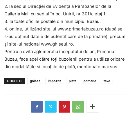
2. la sediul Direcției de Evidență a Persoanelor de la
Galleria Mall cu sediul în bd. Unirii, nr 301A, etaj 1;
3. la toate oficiile poștale din municipiul Buzău.
4. online, utilizând site-ul www.primariabuzau.ro (după se
s-au obținut datele de autentificare de la primărie), precum
și site-ul național www.ghiseul.ro.
Pentru a evita aglomerația începutului de an, Primaria
Buzău, face apel către toți buzoienii pentru a utiliza oricare
din modalitățile și locațiile de plată, menționate mai sus
ETICHETE
ghisee
impozite
plata
primarie
taxe