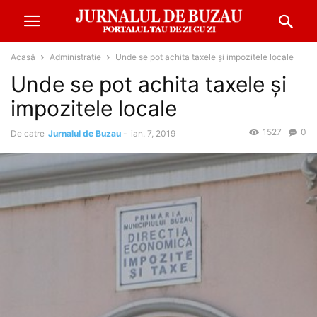
Acasă
Administratie
Unde se pot achita taxele și impozitele locale
Unde se pot achita taxele și
impozitele locale
1527
0
De catre
Jurnalul de Buzau
-
ian. 7, 2019