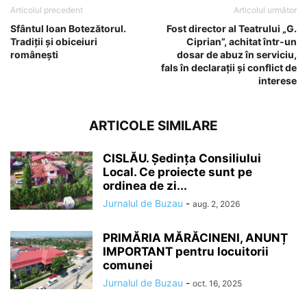
Articolul precedent
Articolul următor
Sfântul Ioan Botezătorul.
Fost director al Teatrului „G.
Tradiții și obiceiuri
Ciprian”, achitat într-un
românești
dosar de abuz în serviciu,
fals în declaraţii şi conflict de
interese
ARTICOLE SIMILARE
CISLĂU. Ședința Consiliului
Local. Ce proiecte sunt pe
ordinea de zi...
Jurnalul de Buzau
-
aug. 2, 2026
PRIMĂRIA MĂRĂCINENI, ANUNȚ
IMPORTANT pentru locuitorii
comunei
Jurnalul de Buzau
-
oct. 16, 2025