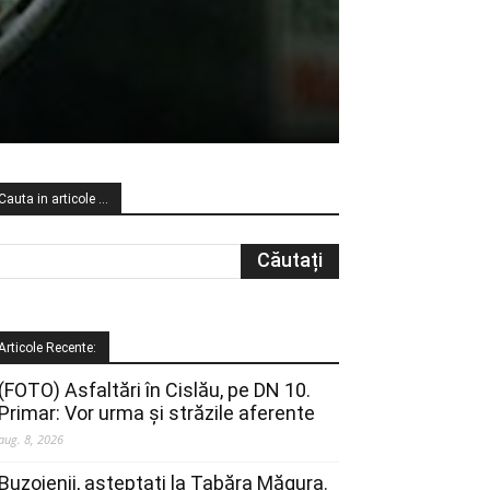
Cauta in articole …
Articole Recente:
(FOTO) Asfaltări în Cislău, pe DN 10.
Primar: Vor urma și străzile aferente
aug. 8, 2026
Buzoienii, așteptați la Tabăra Măgura.