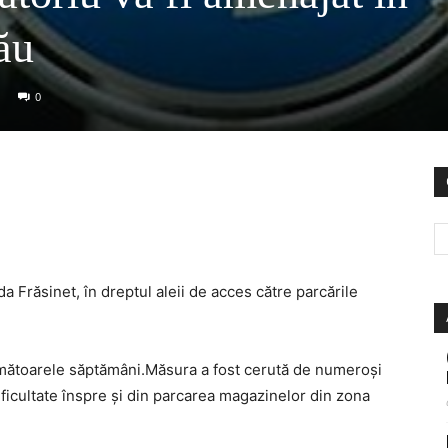
ău
0
a Frăsinet, în dreptul aleii de acces către parcările
 următoarele săptămâni.Măsura a fost cerută de numeroşi
ificultate înspre şi din parcarea magazinelor din zona