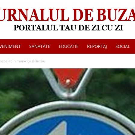
VENIMENT
SANATATE
EDUCATIE
REPORTAJ
SOCIAL
Jurnalul
menajat în municipiul Buzău
de
Buzau