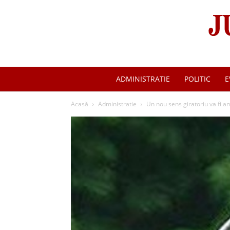
ADMINISTRATIE
POLITIC
E
Acasă
Administratie
Un nou sens giratoriu va fi a