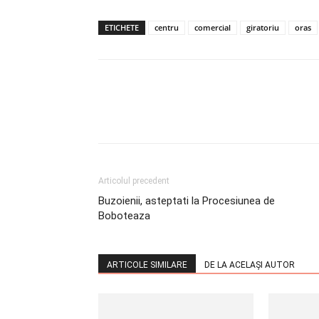
ETICHETE
centru
comercial
giratoriu
oras
Articolul precedent
Buzoienii, asteptati la Procesiunea de
Boboteaza
ARTICOLE SIMILARE
DE LA ACELAȘI AUTOR