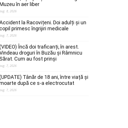
Muzeu în aer liber
aug. 8, 2026
Accident la Racovițeni. Doi adulți și un
copil primesc îngrijiri medicale
aug. 7, 2026
(VIDEO) Încă doi traficanți, în arest.
Vindeau droguri în Buzău și Râmnicu
Sărat. Cum au fost prinși
aug. 7, 2026
(UPDATE) Tânăr de 18 ani, între viață și
moarte după ce s-a electrocutat
aug. 7, 2026