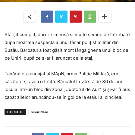
Sfârșit cumplit, durere imensă și multe semne de întrebare
după moartea suspectă a unui tânăr polițist militar din
Buzău. Bărbatul a fost găsit mort lângă ghena unui bloc de
pe Unirii după ce s-ar fi aruncat de la etaj.
Tânărul era angajat al MApN, arma Poliție Militară, era
căsătorit și avea o fetiță. Bărbatul în vârstă de 36 de ani
locuia într-un bloc din zona „Cuptorul de Aur” și și-ar fi pus
capăt zilelor aruncându-se în gol de la etajul al cincilea.
ETICHETE
sinucidere