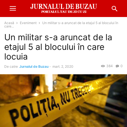
Acasă
Eveniment
Un militar s-a aruncat de la etajul 5 al blocului în
care...
Un militar s-a aruncat de la
etajul 5 al blocului în care
locuia
384
0
De catre
Jurnalul de Buzau
-
mart. 2, 2020