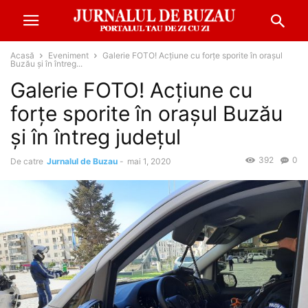
Acasă
Eveniment
Galerie FOTO! Acțiune cu forțe sporite în orașul
Buzău și în întreg...
Galerie FOTO! Acțiune cu
forțe sporite în orașul Buzău
și în întreg județul
392
0
De catre
Jurnalul de Buzau
-
mai 1, 2020