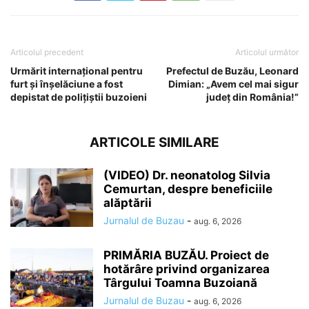
Articolul precedent
Articolul următor
Urmărit internaţional pentru
Prefectul de Buzău, Leonard
furt și înșelăciune a fost
Dimian: „Avem cel mai sigur
depistat de polițiștii buzoieni
județ din România!”
ARTICOLE SIMILARE
(VIDEO) Dr. neonatolog Silvia
Cemurtan, despre beneficiile
alăptării
Jurnalul de Buzau
-
aug. 6, 2026
PRIMĂRIA BUZĂU. Proiect de
hotărâre privind organizarea
Târgului Toamna Buzoiană
Jurnalul de Buzau
-
aug. 6, 2026