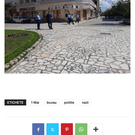
ETICHETE
1 Mai
buzau
politie
razii