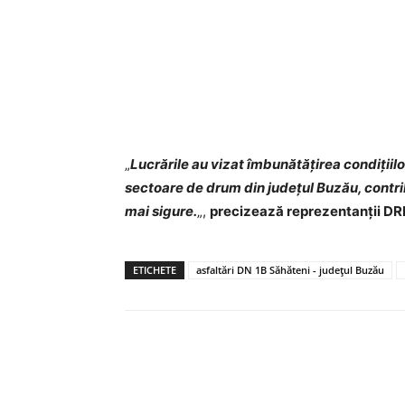
„
Lucrările au vizat îmbunătățirea condițiilo
sectoare de drum din județul Buzău, contrib
mai sigure.
„,
precizează reprezentanții D
ETICHETE
asfaltări DN 1B Săhăteni - județul Buzău