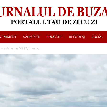
VENIMENT
SANATATE
EDUCATIE
REPORTAJ
SOCIAL
Jurnalul
u asfaltat pe DN 1B, în zona...
de
Buzau