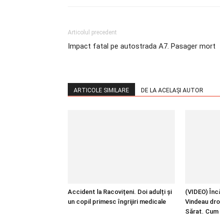
Articolul precedent
Impact fatal pe autostrada A7. Pasager mort
ARTICOLE SIMILARE
DE LA ACELAȘI AUTOR
Accident la Racovițeni. Doi adulți și
(VIDEO) Încă
un copil primesc îngrijiri medicale
Vindeau dro
Sărat. Cum 