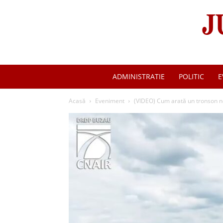
ADMINISTRATIE
POLITIC
E
Acasă
Eveniment
(VIDEO) Cum arată un tronson no