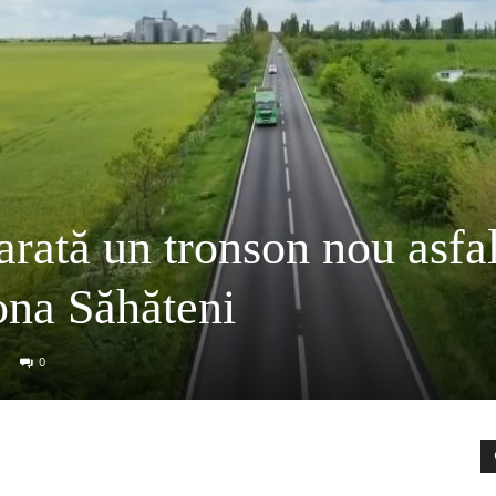
ată un tronson nou asfal
ona Săhăteni
0