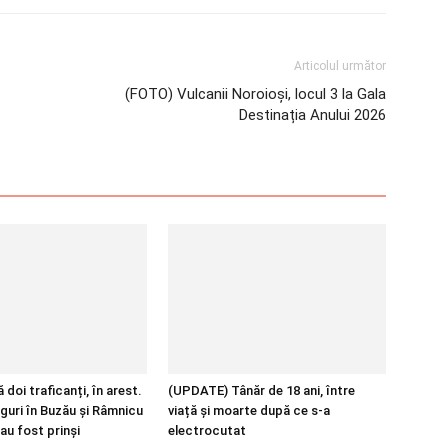
Articolul următor
(FOTO) Vulcanii Noroioși, locul 3 la Gala
Destinația Anului 2026
 doi traficanți, în arest.
(UPDATE) Tânăr de 18 ani, între
guri în Buzău și Râmnicu
viață și moarte după ce s-a
au fost prinși
electrocutat