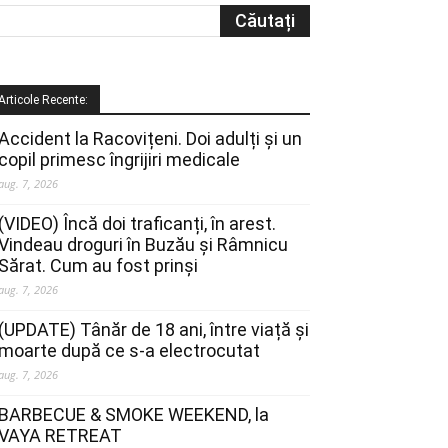
Articole Recente:
Accident la Racovițeni. Doi adulți și un
copil primesc îngrijiri medicale
aug. 7, 2026
(VIDEO) Încă doi traficanți, în arest.
Vindeau droguri în Buzău și Râmnicu
Sărat. Cum au fost prinși
aug. 7, 2026
(UPDATE) Tânăr de 18 ani, între viață și
moarte după ce s-a electrocutat
aug. 7, 2026
BARBECUE & SMOKE WEEKEND, la
VAYA RETREAT