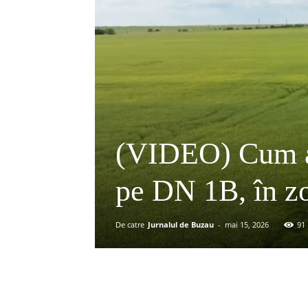
(VIDEO) Cum ar
pe DN 1B, în z
De catre
Jurnalul de Buzau
-
mai 15, 2026
91