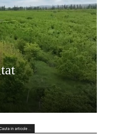
tat
Cauta in articole …