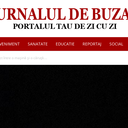
VENIMENT
SANATATE
EDUCATIE
REPORTAJ
SOCIAL
Jurnalul
t între o mașină și o căruță....
de
Buzau