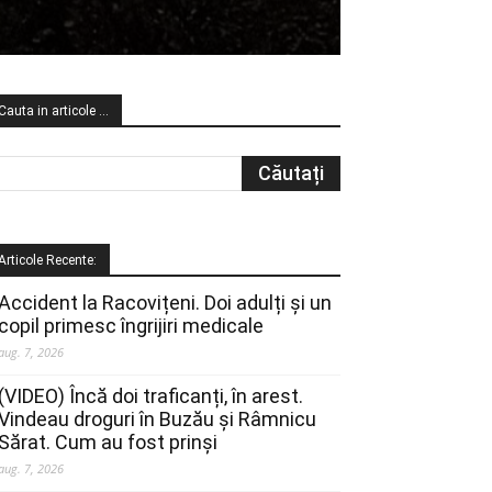
Cauta in articole …
Articole Recente:
Accident la Racovițeni. Doi adulți și un
copil primesc îngrijiri medicale
aug. 7, 2026
(VIDEO) Încă doi traficanți, în arest.
Vindeau droguri în Buzău și Râmnicu
Sărat. Cum au fost prinși
aug. 7, 2026