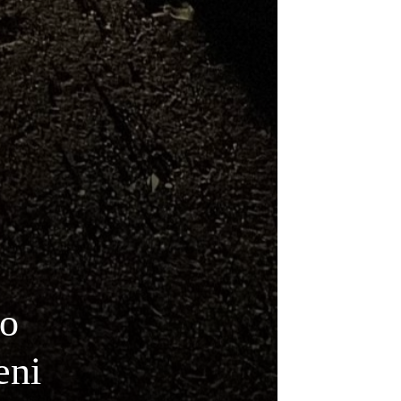
 o
eni