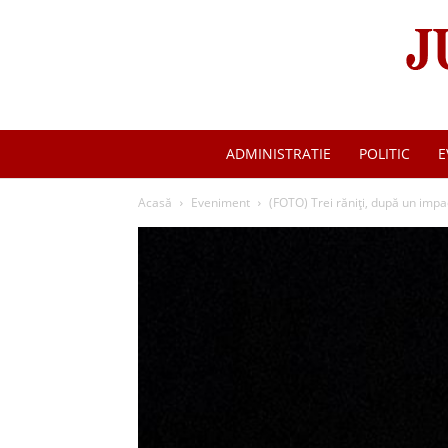
ADMINISTRATIE
POLITIC
E
Acasă
Eveniment
(FOTO) Trei răniți, după un impac