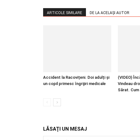
ARTICOLE SIMILARE
DE LA ACELAȘI AUTOR
Accident la Racovițeni. Doi adulți și
(VIDEO) Încă
un copil primesc îngrijiri medicale
Vindeau dro
Sărat. Cum 
LĂSAȚI UN MESAJ