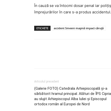
În cauză se va întocmi dosar penal iar polițiș
împrejurărilor în care s-a produs accidentul.
ETICHETE
accident Smeeni mașină impact căruță
Articolul precedent
(Galerie FOTO) Catedrala Arhiepiscopală și-a
sărbătorit hramul principal. Alături de ÎPS Cipria
au slujit Arhiepiscopul Alba Iuliei și Episcopul
ortodox român al Europei de Nord