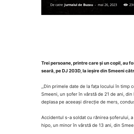
De catre
Jurnalul de Buzau
-
mai 26, 2023
23
Acțiune
Trei persoane, printre care și un copil, au 
seară, pe DJ 203D, la ieșire din Smeeni că
,,Din primele date de la fața locului în tim
Smeeni, un șofer în vârstă de 21 de ani, din 
deplasa pe aceeași direcție de mers, condus
Accidentul s-a soldat cu rănirea șoferului, a
hipo, un minor în vârstă de 13 ani, din Smee