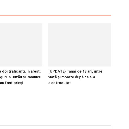
 doi traficanți, în arest.
(UPDATE) Tânăr de 18 ani, între
guri în Buzău și Râmnicu
viață și moarte după ce s-a
au fost prinși
electrocutat