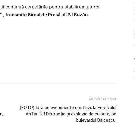
tii continuă cercetările pentru stabilirea tuturor
” ,
transmite Biroul de Presă al IPJ Buzău.
Articolul următor
(FOTO) Iată ce evenimente sunt azi, la Festivalul
n,
AnTanTe! Distracție și explozie de culoare, pe
bulevardul Bălcescu.