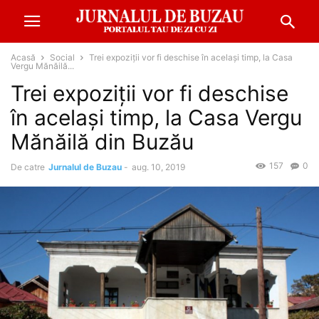
Acasă
Social
Trei expoziţii vor fi deschise în acelaşi timp, la Casa
Vergu Mănăilă...
Trei expoziţii vor fi deschise
în acelaşi timp, la Casa Vergu
Mănăilă din Buzău
157
0
De catre
Jurnalul de Buzau
-
aug. 10, 2019