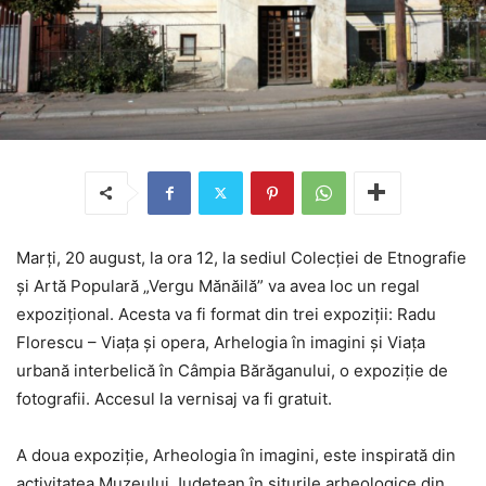
Marţi, 20 august, la ora 12, la sediul Colecţiei de Etnografie
şi Artă Populară „Vergu Mănăilă” va avea loc un regal
expoziţional. Acesta va fi format din trei expoziţii: Radu
Florescu – Viaţa şi opera, Arhelogia în imagini şi Viaţa
urbană interbelică în Câmpia Bărăganului, o expoziţie de
fotografii. Accesul la vernisaj va fi gratuit.
A doua expoziţie, Arheologia în imagini, este inspirată din
activitatea Muzeului Judeţean în siturile arheologice din