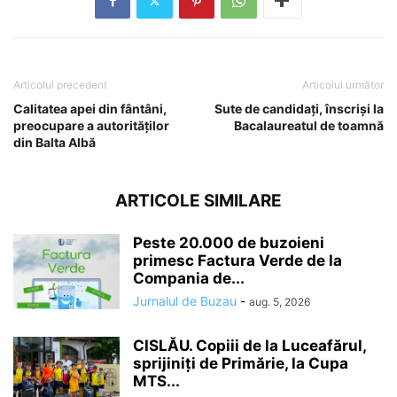
Articolul precedent
Articolul următor
Calitatea apei din fântâni,
Sute de candidați, înscriși la
preocupare a autorităților
Bacalaureatul de toamnă
din Balta Albă
ARTICOLE SIMILARE
Peste 20.000 de buzoieni
primesc Factura Verde de la
Compania de...
Jurnalul de Buzau
-
aug. 5, 2026
CISLĂU. Copiii de la Luceafărul,
sprijiniți de Primărie, la Cupa
MTS...