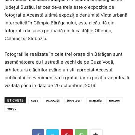
judeţul Buzău, iar cea de-a treia este o expoziţie de
fotografie.Această ultimă expoziţie denumită Viaţa urbană
interbelică în Câmpia Bărăganului, este alcătuită din
fotografii din acea perioadă din localităţile Olteniţa,
Călăraşi şi Slobozia.
Fotografiile realizate în cele trei oraşe din Bărăgan sunt
asemănătoare cu ilustraţiile vechi de pe Cuza Vodă,
arhitectura clădirilor având un stil apropiat.Accesul
publicului la eveniment va fi gratuit iar expoziţia va putea fi
vizitată până în data de 20 octombrie, 2019.
ETICHETE
casa
expoziții
judetean
manaila
muzeu
vergu