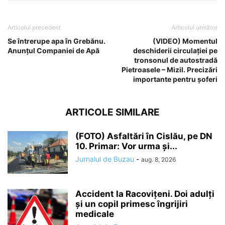
Articolul precedent
Articolul următor
Se întrerupe apa în Grebănu.
(VIDEO) Momentul
Anunțul Companiei de Apă
deschiderii circulației pe
tronsonul de autostradă
Pietroasele – Mizil. Precizări
importante pentru șoferi
ARTICOLE SIMILARE
(FOTO) Asfaltări în Cislău, pe DN
10. Primar: Vor urma și...
Jurnalul de Buzau
-
aug. 8, 2026
Accident la Racovițeni. Doi adulți
și un copil primesc îngrijiri
medicale