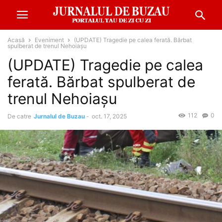
Acasă
Eveniment
(UPDATE) Tragedie pe calea ferată. Bărbat
spulberat de trenul Nehoiașu
(UPDATE) Tragedie pe calea
ferată. Bărbat spulberat de
trenul Nehoiașu
112
0
De catre
Jurnalul de Buzau
-
oct. 17, 2025