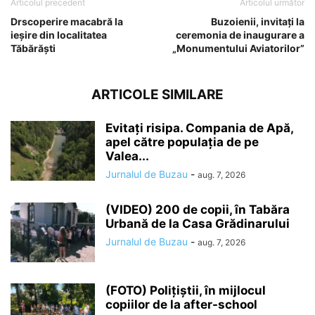
Articolul precedent
Articolul următor
Drscoperire macabră la
Buzoienii, invitați la
ieșire din localitatea
ceremonia de inaugurare a
Tăbărăști
„Monumentului Aviatorilor”
ARTICOLE SIMILARE
Evitați risipa. Compania de Apă,
apel către populația de pe
Valea...
Jurnalul de Buzau
-
aug. 7, 2026
(VIDEO) 200 de copii, în Tabăra
Urbană de la Casa Grădinarului
Jurnalul de Buzau
-
aug. 7, 2026
(FOTO) Polițiștii, în mijlocul
copiilor de la after-school