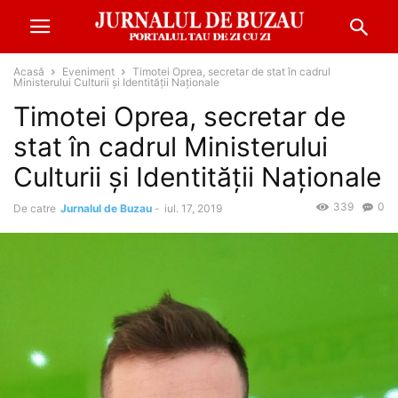
Acasă
Eveniment
Timotei Oprea, secretar de stat în cadrul
Ministerului Culturii și Identității Naționale
Timotei Oprea, secretar de
stat în cadrul Ministerului
Culturii și Identității Naționale
339
0
De catre
Jurnalul de Buzau
-
iul. 17, 2019