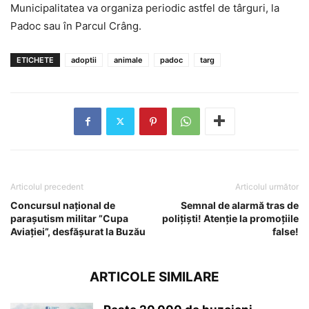
Municipalitatea va organiza periodic astfel de târguri, la
Padoc sau în Parcul Crâng.
ETICHETE
adoptii
animale
padoc
targ
Articolul precedent
Articolul următor
Concursul național de
Semnal de alarmă tras de
parașutism militar ”Cupa
polițiști! Atenție la promoțiile
Aviației”, desfășurat la Buzău
false!
ARTICOLE SIMILARE