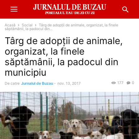
Acasă
Social
Târg de adopții de animale, organizat, la finele
săptămânii, la padocul din...
Târg de adopții de animale,
organizat, la finele
săptămânii, la padocul din
municipiu
177
0
De catre
Jurnalul de Buzau
-
nov. 13, 2017