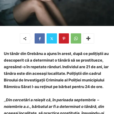
Un tânăr din Grebănu a ajuns în arest, după ce polițiștii au
descoperit că a determinat o tânără să se prostitueze,
agresând-o în repetate rânduri. Individul are 21 de ani, iar
tânăra este din aceeași localitate. Polițiștii din cadrul
Biroului de Investigații Criminale al Poliției municipiului
Râmnicu Sărat l-au reținut pe bărbat pentru 24 de ore.
,,
Din cercetări a reieșit că, în perioada septembrie –
noiembrie a.c., bărbatul ar fi a determinat o tânără, din
aceeași localitate, să practice prostituția, însușindu-și