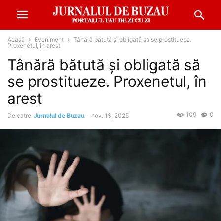
Acasă
Eveniment
Tânără bătută și obligată să se prostitueze.
Proxenetul, în arest
Tânără bătută și obligată să
se prostitueze. Proxenetul, în
arest
109
0
De catre
Jurnalul de Buzau
-
nov. 13, 2025