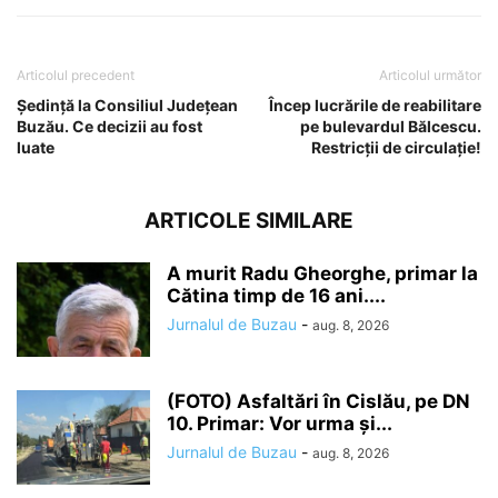
Articolul precedent
Articolul următor
Ședință la Consiliul Județean
Încep lucrările de reabilitare
Buzău. Ce decizii au fost
pe bulevardul Bălcescu.
luate
Restricții de circulație!
ARTICOLE SIMILARE
A murit Radu Gheorghe, primar la
Cătina timp de 16 ani....
Jurnalul de Buzau
-
aug. 8, 2026
(FOTO) Asfaltări în Cislău, pe DN
10. Primar: Vor urma și...
Jurnalul de Buzau
-
aug. 8, 2026