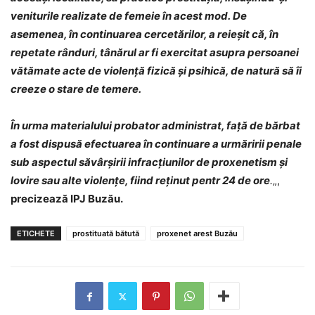
veniturile realizate de femeie în acest mod.
De
asemenea, în continuarea cercetărilor, a reieșit că, în
repetate rânduri, tânărul ar fi exercitat asupra persoanei
vătămate acte de violență fizică și psihică, de natură să îi
creeze o stare de temere.
În urma materialului probator administrat, față de bărbat
a fost dispusă efectuarea în continuare a urmăririi penale
sub aspectul săvârșirii infracțiunilor de proxenetism și
lovire sau alte violențe, fiind reținut pentr 24 de ore
.
„,
precizează IPJ Buzău.
ETICHETE
prostituată bătută
proxenet arest Buzău