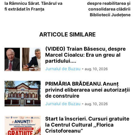
la Râmnicu Sărat. Tânărul va
despre reabilitarea și
fi extrădat în Franța
consolidarea clădirii
Bibliotecii Județene
ARTICOLE SIMILARE
(VIDEO) Traian Băsescu, despre
Marcel Cioalcu: Era un greu al
partidului....
Jurnalul de Buzau
-
aug. 10, 2026
PRIMĂRIA BRĂDEANU. Anunț
privind eliberarea unei autorizații
de construire
Jurnalul de Buzau
-
aug. 10, 2026
Start la înscrieri. Cursuri gratuite
la Centrul Cultural ,,Florica
Cristoforeanu”