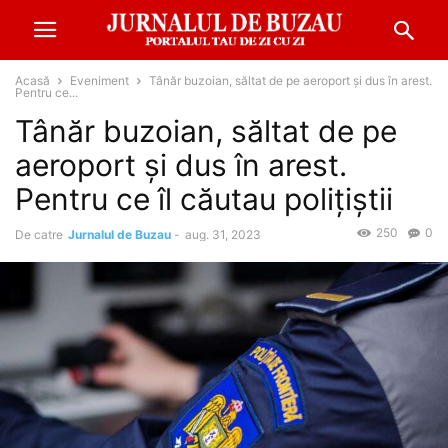
Acasă
Eveniment
Tânăr buzoian, săltat de pe aeroport și dus în arest.
Pentru ce...
Tânăr buzoian, săltat de pe
aeroport și dus în arest.
Pentru ce îl căutau polițiștii
250
0
De catre
Jurnalul de Buzau
-
aug. 31, 2023