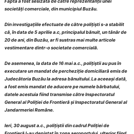
Fapta a fost sesizată de către reprezentanții unei
societăți comerciale, din municipiul Buzău.
Din investigaţiile efectuate de către poliţişti s-a stabilit
că, în data de 5 aprilie a.c, principalul bănuit, un tânăr de
20 de ani, din Buzău, ar fi sustras mai multe articole
vestimentare dintr-o societate comercială.
De asemenea, la data de 16 mai a.c., polițiștii au pus în
executare un mandat de percheziţie domiciliară emis de
Judecătoria Buzău la adresa bănuitului. La aceeaşi dată,
a fost emis mandat de aducere pe numele bărbatului,
datele acestuia fiind transmise către Inspectoratul
General al Poliției de Frontieră și Inspectoratul General al
Jandarmeriei Române.
Ieri, 30 august a.c., polițiștii din cadrul Poliţiei de
Frontieră l-au depistat în zona aeroportului, ulterior fiind