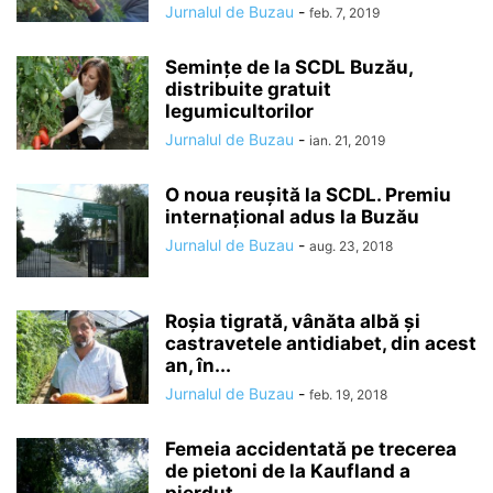
Jurnalul de Buzau
-
feb. 7, 2019
Semințe de la SCDL Buzău,
distribuite gratuit
legumicultorilor
Jurnalul de Buzau
-
ian. 21, 2019
O noua reușită la SCDL. Premiu
internațional adus la Buzău
Jurnalul de Buzau
-
aug. 23, 2018
Roşia tigrată, vânăta albă şi
castravetele antidiabet, din acest
an, în...
Jurnalul de Buzau
-
feb. 19, 2018
Femeia accidentată pe trecerea
de pietoni de la Kaufland a