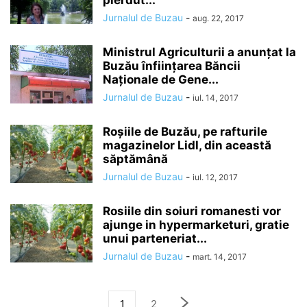
pierdut...
Jurnalul de Buzau
-
aug. 22, 2017
Ministrul Agriculturii a anunţat la
Buzău înființarea Băncii
Naționale de Gene...
Jurnalul de Buzau
-
iul. 14, 2017
Roșiile de Buzău, pe rafturile
magazinelor Lidl, din această
săptămână
Jurnalul de Buzau
-
iul. 12, 2017
Rosiile din soiuri romanesti vor
ajunge in hypermarketuri, gratie
unui parteneriat...
Jurnalul de Buzau
-
mart. 14, 2017
1
2