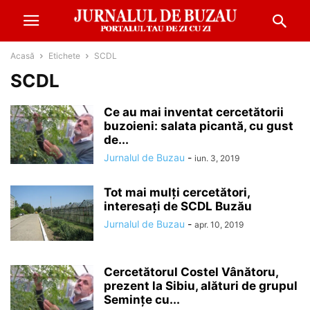
Acasă
Etichete
SCDL
SCDL
Ce au mai inventat cercetătorii
buzoieni: salata picantă, cu gust
de...
Jurnalul de Buzau
-
iun. 3, 2019
Tot mai mulți cercetători,
interesați de SCDL Buzău
Jurnalul de Buzau
-
apr. 10, 2019
Cercetătorul Costel Vânătoru,
prezent la Sibiu, alături de grupul
Semințe cu...