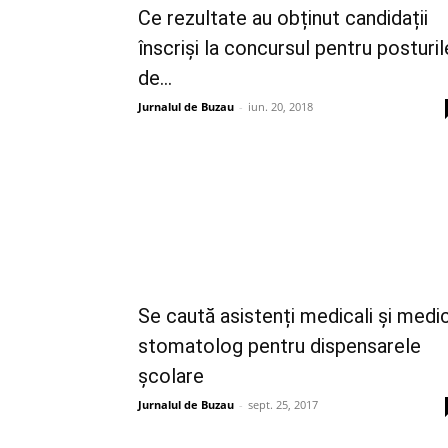
Ce rezultate au obținut candidații
înscriși la concursul pentru posturil
de...
Jurnalul de Buzau
-
iun. 20, 2018
Se caută asistenți medicali și medi
stomatolog pentru dispensarele
școlare
Jurnalul de Buzau
-
sept. 25, 2017