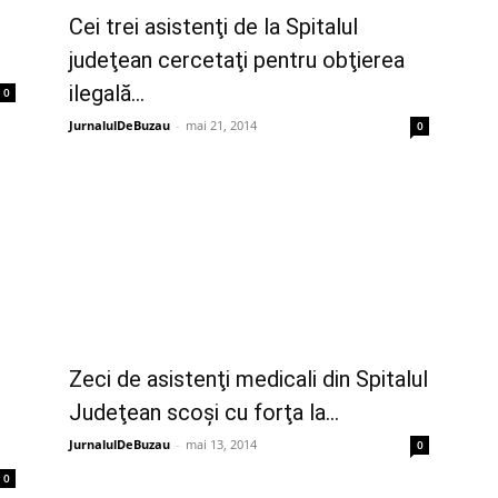
Cei trei asistenţi de la Spitalul
judeţean cercetaţi pentru obţierea
ilegală...
0
JurnalulDeBuzau
-
mai 21, 2014
0
Zeci de asistenţi medicali din Spitalul
Judeţean scoşi cu forţa la...
JurnalulDeBuzau
-
mai 13, 2014
0
0