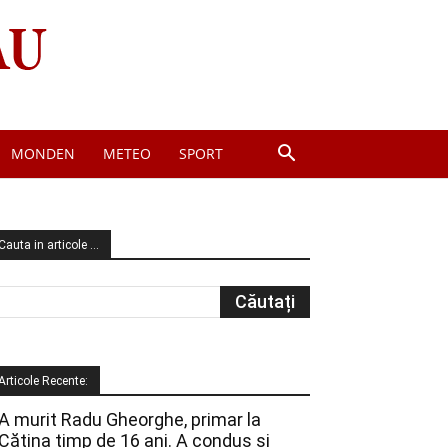
MONDEN
METEO
SPORT
Cauta in articole …
Articole Recente:
A murit Radu Gheorghe, primar la
Cătina timp de 16 ani. A condus și