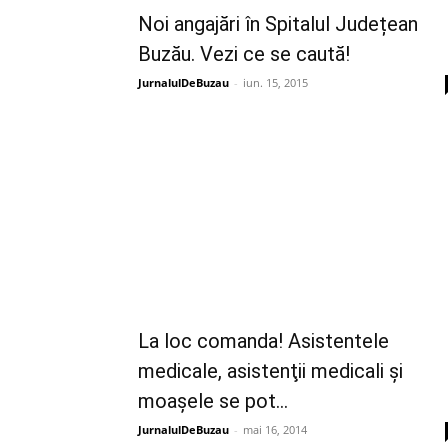
Noi angajări în Spitalul Județean
Buzău. Vezi ce se caută!
JurnalulDeBuzau
-
iun. 15, 2015
La loc comanda! Asistentele
medicale, asistenţii medicali şi
moaşele se pot...
JurnalulDeBuzau
-
mai 16, 2014