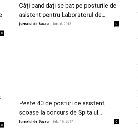
Câți candidați se bat pe posturile de
e
asistent pentru Laboratorul de...
Jurnalul de Buzau
-
iun. 6, 2018
0
0
c
Peste 40 de posturi de asistent,
scoase la concurs de Spitalul...
Jurnalul de Buzau
-
feb. 16, 2017
0
0