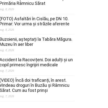
Primăria Râmnicu Sărat
aug. 8, 2026
(FOTO) Asfaltări în Cislău, pe DN 10.
Primar: Vor urma și străzile aferente
aug. 8, 2026
Buzoienii, așteptați la Tabăra Măgura.
Muzeu în aer liber
aug. 8, 2026
Accident la Racovițeni. Doi adulți și un
copil primesc îngrijiri medicale
aug. 7, 2026
(VIDEO) Încă doi traficanți, în arest.
Vindeau droguri în Buzău și Râmnicu
Sărat. Cum au fost prinși
aug. 7, 2026