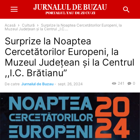
Acasă
Cultură
Surprize la Noaptea Cercetătorilor Europeni, la
Muzeul Județean și la Centrul ,,I.C....
Surprize la Noaptea
Cercetătorilor Europeni, la
Muzeul Județean și la Centrul
,,I.C. Brătianu”
241
0
De catre
Jurnalul de Buzau
-
sept. 26, 2024