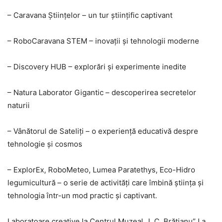
– Caravana Științelor – un tur științific captivant
– RoboCaravana STEM – inovații și tehnologii moderne
– Discovery HUB – explorări și experimente inedite
– Natura Laborator Gigantic – descoperirea secretelor
naturii
– Vânătorul de Sateliți – o experiență educativă despre
tehnologie și cosmos
– ExplorEx, RoboMeteo, Lumea Paratethys, Eco-Hidro
legumicultură – o serie de activități care îmbină știința și
tehnologia într-un mod practic și captivant.
Laboratoare creative la Centrul Muzeal „I. C. Brătianu” La