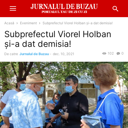
Acasă
Eveniment
Subprefectul Viorel Holban și-a dat demisia!
Subprefectul Viorel Holban
și-a dat demisia!
102
0
De catre
Jurnalul de Buzau
-
dec. 10, 2021