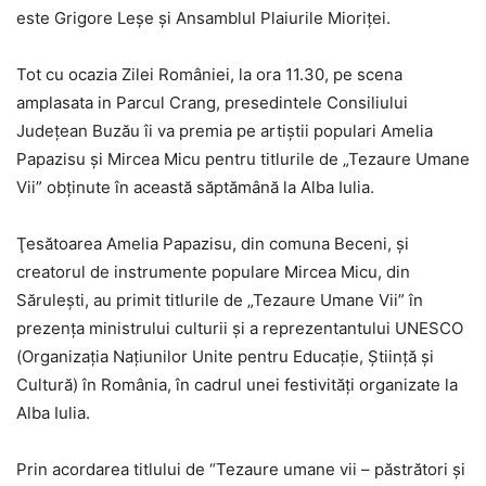
este Grigore Leșe și Ansamblul Plaiurile Mioriței.
Tot cu ocazia Zilei României, la ora 11.30, pe scena
amplasata in Parcul Crang, presedintele Consiliului
Județean Buzău îi va premia pe artiștii populari Amelia
Papazisu și Mircea Micu pentru titlurile de „Tezaure Umane
Vii” obținute în această săptămână la Alba Iulia.
Ţesătoarea Amelia Papazisu, din comuna Beceni, şi
creatorul de instrumente populare Mircea Micu, din
Săruleşti, au primit titlurile de „Tezaure Umane Vii” în
prezenţa ministrului culturii şi a reprezentantului UNESCO
(Organizaţia Naţiunilor Unite pentru Educaţie, Ştiinţă şi
Cultură) în România, în cadrul unei festivităţi organizate la
Alba Iulia.
Prin acordarea titlului de “Tezaure umane vii – păstrători şi