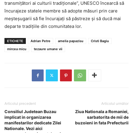
transmiţători ai culturii tradiţionale”, UNESCO încearcă să
încurajeze statele membre să adopte măsuri prin care
meşteşugarii să fie încurajaţi să păstreze şi să ducă mai
departe tradiţiile din comunitatea lor.
ETICHETE
Adrian Petre
amelia papazisu
Cristi Bagiu
mircea micu
tezaure umane vii
Articolul precedent
Articolul următor
Consiliul Judetean Buzau
Ziua Nationala a Romaniei,
implicat in organizarea
sarbatorita de mii de
manifestarilor dedicate Zilei
buzoieni in fata Prefecturii
Nationale. Vezi aici