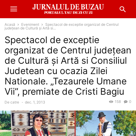
Acasă
Eveniment
Spectacol de exceptie organizat de Centrul
județean de Cultură și Artă si...
Spectacol de exceptie
organizat de Centrul județean
de Cultură și Artă si Consiliul
Judetean cu ocazia Zilei
Nationale. „Tezaurele Umane
Vii”, premiate de Cristi Bagiu
158
0
De catre
-
dec. 1, 2013