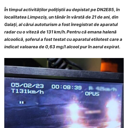
În timpul activităților polițiștii au depistat pe DN2E85, în
localitatea Limpeziș, un tânăr în vârstă de 21 de ani, din
Galați, al cărui autoturism a fost înregistrat de aparatul
radar cu o viteză de 131 km/h. Pentru că emana halenă
alcoolică, șoferul a fost testat cu aparatul etilotest care a
indicat valoarea de 0,63 mg/l alcool pur în aerul expirat.