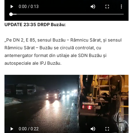
UPDATE
23:35
DRDP Buzău:
„Pe DN 2, E 85, sensul Buzău – Râmnicu Sărat, și sensul
Râmnicu Sărat – Buzău se circulă controlat, cu
antemergator format din utilaje ale SDN Buzău și
autospeciale ale IPJ Buzău.