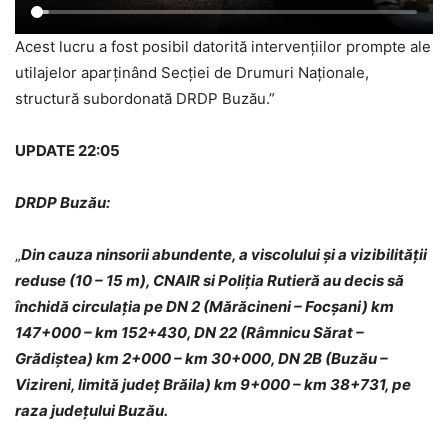
Acest lucru a fost posibil datorită intervențiilor prompte ale
utilajelor aparținând Secției de Drumuri Naționale,
structură subordonată DRDP Buzău.”
UPDATE 22:05
DRDP Buzău:
„
Din cauza ninsorii abundente, a viscolului și a vizibilității
reduse (10 – 15 m), CNAIR si Poliția Rutieră au decis să
închidă circulația pe DN 2 (Mărăcineni – Focșani) km
147+000 – km 152+430, DN 22 (Râmnicu Sărat –
Grădiștea) km 2+000 – km 30+000, DN 2B (Buzău –
Vizireni, limită județ Brăila) km 9+000 – km 38+731, pe
raza județului Buzău.