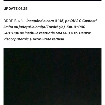
UPDATE 01:25
DRDP Buzău:
Începând cu ora 01:15, pe DN 2 C Costești –
limita cu județul Ialomița(Tovărășia), Km. 0+000
-48+000 se instituie restricție MMTA 3,5 to. Cauza:
viscol puternic și vizibilitate redusă