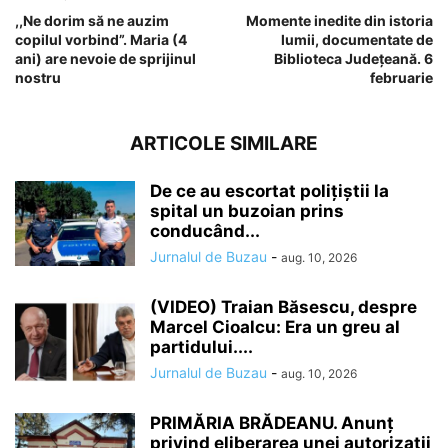
,,Ne dorim să ne auzim
Momente inedite din istoria
copilul vorbind”. Maria (4
lumii, documentate de
ani) are nevoie de sprijinul
Biblioteca Județeană. 6
nostru
februarie
ARTICOLE SIMILARE
De ce au escortat polițiștii la
spital un buzoian prins
conducând...
Jurnalul de Buzau
-
aug. 10, 2026
(VIDEO) Traian Băsescu, despre
Marcel Cioalcu: Era un greu al
partidului....
Jurnalul de Buzau
-
aug. 10, 2026
PRIMĂRIA BRĂDEANU. Anunț
privind eliberarea unei autorizații