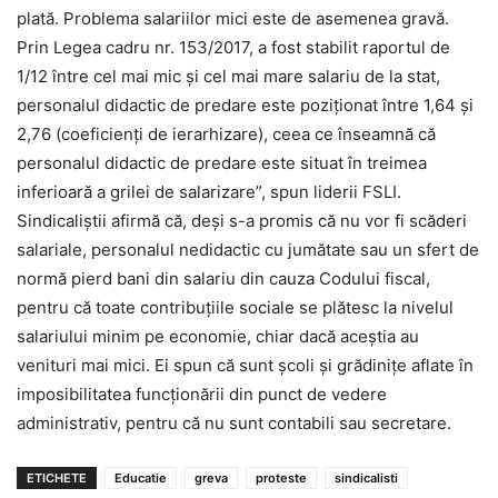
plată. Problema salariilor mici este de asemenea gravă.
Prin Legea cadru nr. 153/2017, a fost stabilit raportul de
1/12 între cel mai mic şi cel mai mare salariu de la stat,
personalul didactic de predare este poziţionat între 1,64 şi
2,76 (coeficienţi de ierarhizare), ceea ce înseamnă că
personalul didactic de predare este situat în treimea
inferioară a grilei de salarizare”, spun liderii FSLI.
Sindicaliştii afirmă că, deşi s-a promis că nu vor fi scăderi
salariale, personalul nedidactic cu jumătate sau un sfert de
normă pierd bani din salariu din cauza Codului fiscal,
pentru că toate contribuţiile sociale se plătesc la nivelul
salariului minim pe economie, chiar dacă aceştia au
venituri mai mici. Ei spun că sunt şcoli şi grădiniţe aflate în
imposibilitatea funcţionării din punct de vedere
administrativ, pentru că nu sunt contabili sau secretare.
ETICHETE
Educatie
greva
proteste
sindicalisti