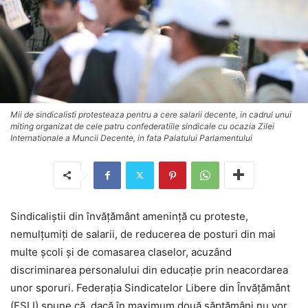
Mii de sindicalisti protesteaza pentru a cere salarii decente, in cadrul unui
miting organizat de cele patru confederatiile sindicale cu ocazia Zilei
Internationale a Muncii Decente, in fata Palatului Parlamentului
Sindicaliştii din învăţământ ameninţă cu proteste,
nemulţumiţi de salarii, de reducerea de posturi din mai
multe şcoli şi de comasarea claselor, acuzând
discriminarea personalului din educaţie prin neacordarea
unor sporuri. Federaţia Sindicatelor Libere din Învăţământ
(FSLI) spune că, dacă în maximum două săptămâni nu vor