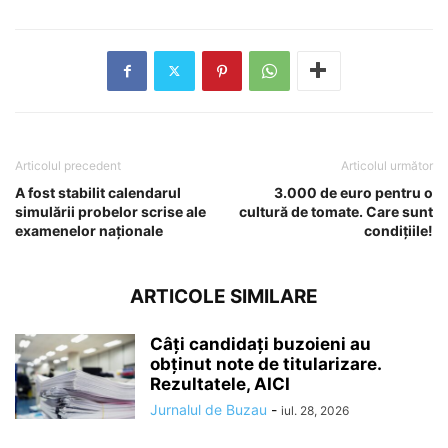
Articolul precedent
Articolul următor
A fost stabilit calendarul
3.000 de euro pentru o
simulării probelor scrise ale
cultură de tomate. Care sunt
examenelor naţionale
condițiile!
ARTICOLE SIMILARE
Câți candidați buzoieni au
obținut note de titularizare.
Rezultatele, AICI
Jurnalul de Buzau
-
iul. 28, 2026