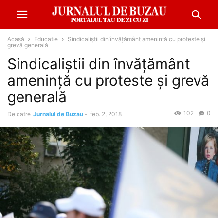
Acasă
Educatie
Sindicaliştii din învăţământ ameninţă cu proteste şi
grevă generală
Sindicaliştii din învăţământ
ameninţă cu proteste şi grevă
generală
102
0
De catre
Jurnalul de Buzau
-
feb. 2, 2018