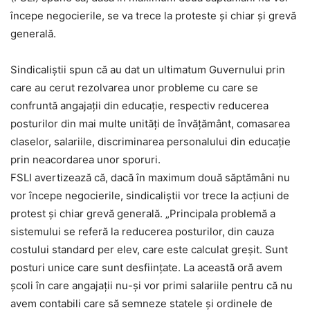
începe negocierile, se va trece la proteste şi chiar şi grevă
generală.
Sindicaliştii spun că au dat un ultimatum Guvernului prin
care au cerut rezolvarea unor probleme cu care se
confruntă angajaţii din educaţie, respectiv reducerea
posturilor din mai multe unităţi de învăţământ, comasarea
claselor, salariile, discriminarea personalului din educaţie
prin neacordarea unor sporuri.
FSLI avertizează că, dacă în maximum două săptămâni nu
vor începe negocierile, sindicaliştii vor trece la acţiuni de
protest şi chiar grevă generală. „Principala problemă a
sistemului se referă la reducerea posturilor, din cauza
costului standard per elev, care este calculat greşit. Sunt
posturi unice care sunt desfiinţate. La această oră avem
şcoli în care angajaţii nu-şi vor primi salariile pentru că nu
avem contabili care să semneze statele şi ordinele de