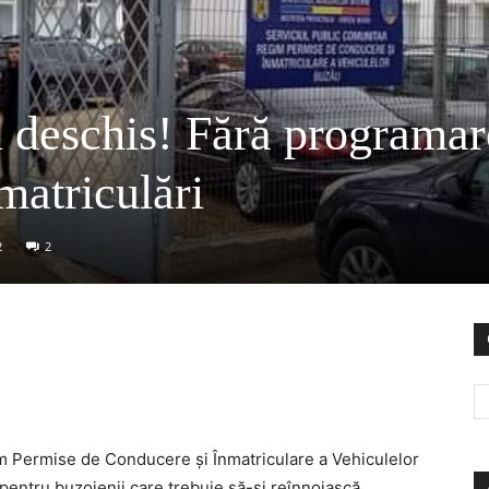
i deschis! Fără programar
matriculări
2
2
m Permise de Conducere și Înmatriculare a Vehiculelor
pentru buzoienii care trebuie să-și reînnoiască