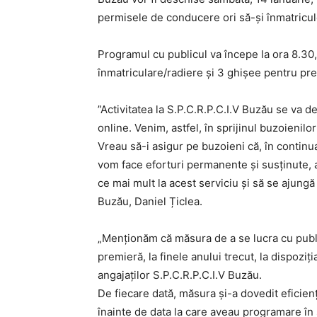
permisele de conducere ori să-și înmatricul
Programul cu publicul va începe la ora 8.30
înmatriculare/radiere și 3 ghișee pentru pr
”Activitatea la S.P.C.R.P.C.I.V Buzău se va 
online. Venim, astfel, în sprijinul buzoienilo
Vreau să-i asigur pe buzoieni că, în continuar
vom face eforturi permanente și susținute, a
ce mai mult la acest serviciu și să se ajungă
Buzău, Daniel Țiclea.
„Menționăm că măsura de a se lucra cu public
premieră, la finele anului trecut, la dispoziți
angajaților S.P.C.R.P.C.I.V Buzău.
De fiecare dată, măsura și-a dovedit eficie
înainte de data la care aveau programare în 