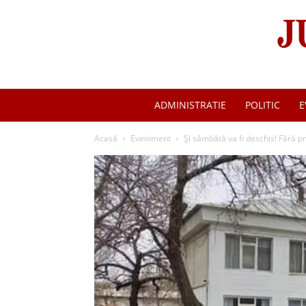
ADMINISTRATIE
POLITIC
E
Acasă
Eveniment
Și sâmbătă va fi deschis! Fără p