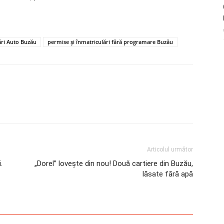
ări Auto Buzău
permise și înmatriculări fără programare Buzău
Articolul următor
.
„Dorel” lovește din nou! Două cartiere din Buzău,
lăsate fără apă