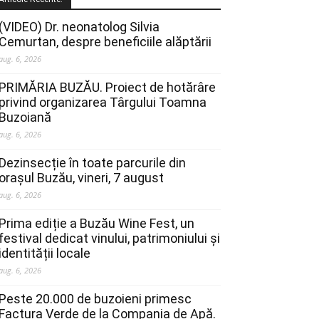
(VIDEO) Dr. neonatolog Silvia
Cemurtan, despre beneficiile alăptării
aug. 6, 2026
PRIMĂRIA BUZĂU. Proiect de hotărâre
privind organizarea Târgului Toamna
Buzoiană
aug. 6, 2026
Dezinsecție în toate parcurile din
orașul Buzău, vineri, 7 august
aug. 6, 2026
Prima ediție a Buzău Wine Fest, un
festival dedicat vinului, patrimoniului și
identității locale
aug. 6, 2026
Peste 20.000 de buzoieni primesc
Factura Verde de la Compania de Apă.