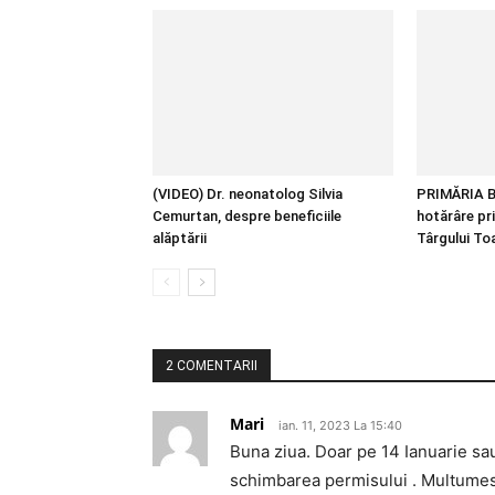
(VIDEO) Dr. neonatolog Silvia
PRIMĂRIA B
Cemurtan, despre beneficiile
hotărâre pr
alăptării
Târgului T
2 COMENTARII
Mari
ian. 11, 2023 La 15:40
Buna ziua. Doar pe 14 Ianuarie sau 
schimbarea permisului . Multume