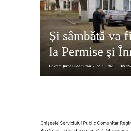
Și sâmbătă va f
la Permise și În
De catre
Jurnalul de Buzau
-
ian. 11, 2023
95
Acțiune
Ghișeele Serviciului Public Comunitar Regi
Buzău vor fi deschise sâmbătă, 14 ianuarie, 