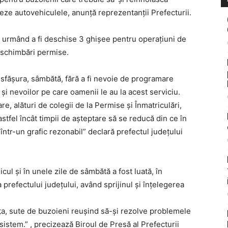
eze autovehiculele, anunță reprezentanții Prefecturii.
, urmând a fi deschise 3 ghișee pentru operațiuni de
eschimbări permise.
desfășura, sâmbătă, fără a fi nevoie de programare
r și nevoilor pe care oamenii le au la acest serviciu.
e, alături de colegii de la Permise și Înmatriculări,
stfel încât timpii de așteptare să se reducă din ce în
 într-un grafic rezonabil” declară prefectul județului
ul și în unele zile de sâmbătă a fost luată, în
a prefectului județului, având sprijinul și înțelegerea
nța, sute de buzoieni reușind să-și rezolve problemele
sistem.” , precizează Biroul de Presă al Prefecturii