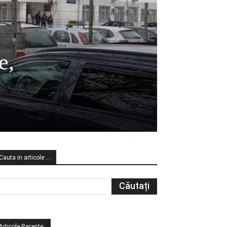
e,
Cauta in articole …
Articole Recente: