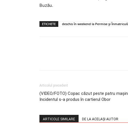
Buzău.
ETICHETE
deschis în weekend la Permise și Înmatricul
Articolul precedent
(VIDEO/FOTO) Copac căzut peste patru mașini
Incidentul s-a produs în cartierul Obor
ARTICOLE SIMILARE
DE LA ACELAȘI AUTOR