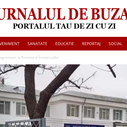
VENIMENT
SANATATE
EDUCATIE
REPORTAJ
SOCIAL
Jurnalul
rogramare, la Permise și Înmatriculări
de
Buzau