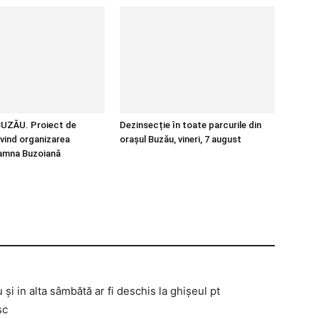
UZĂU. Proiect de
Dezinsecție în toate parcurile din
ivind organizarea
orașul Buzău, vineri, 7 august
oamna Buzoiană
și in alta sâmbătă ar fi deschis la ghișeul pt
sc