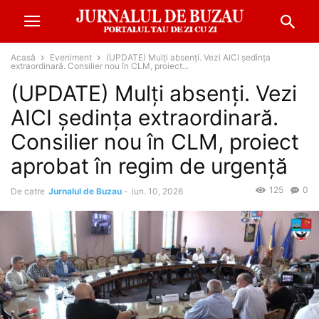
Acasă
Eveniment
(UPDATE) Mulți absenți. Vezi AICI ședința
extraordinară. Consilier nou în CLM, proiect...
(UPDATE) Mulți absenți. Vezi
AICI ședința extraordinară.
Consilier nou în CLM, proiect
aprobat în regim de urgență
125
0
De catre
Jurnalul de Buzau
-
iun. 10, 2026