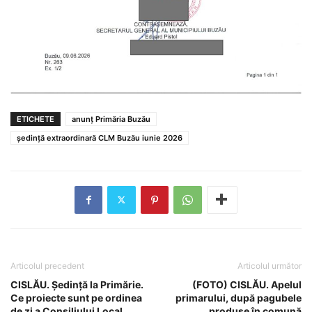
ETICHETE
anunț Primăria Buzău
ședință extraordinară CLM Buzău iunie 2026
Articolul precedent
Articolul următor
CISLĂU. Ședință la Primărie.
(FOTO) CISLĂU. Apelul
Ce proiecte sunt pe ordinea
primarului, după pagubele
de zi a Consiliului Local
produse în comună