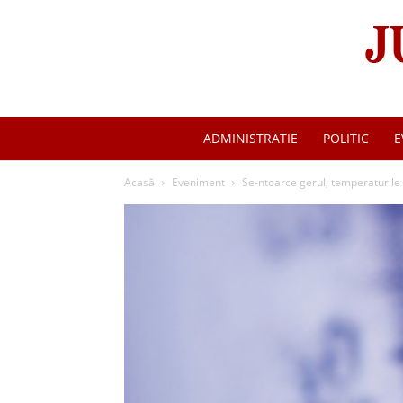
ADMINISTRATIE
POLITIC
E
Acasă
Eveniment
Se-ntoarce gerul, temperaturile