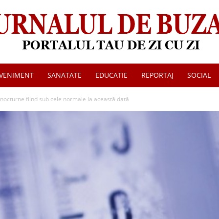
VENIMENT
SANATATE
EDUCATIE
REPORTAJ
SOCIAL
Jurnalul
 nocturne fiind sub cele normale la această dată
de
Buzau