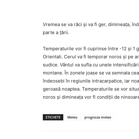
Acțiune
Vremea se va răci şi va fi ger, dimineaţa, în
parte a ţării.
Temperaturile vor fi cuprinse între -12 şi 1
Orientali. Cerul va fi temporar noros şi pe a
sudice. Vântul va sufla cu unele intensifică
montane. În zonele joase se va semnala ceaţ
îndeosebi în regiunile intracarpatice, iar no
geroasă noaptea. Temperaturile se vor situa 
noros și dimineața vor fi condiţii de ninsoare
ETICHETE
Meteo
prognoza meteo