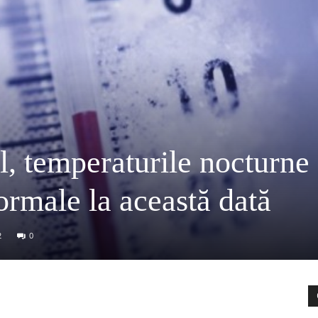
l, temperaturile nocturne
ormale la această dată
2
0