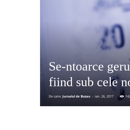
Se-ntoarce geru
fiind sub cele n
De catre
Jurnalul de Buzau
-
ian. 26, 2017
14