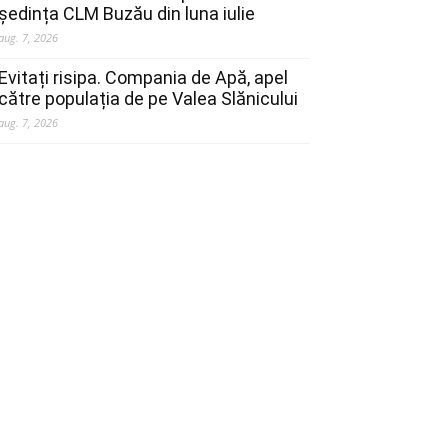
ședința CLM Buzău din luna iulie
aug. 7, 2026
Evitați risipa. Compania de Apă, apel
către populația de pe Valea Slănicului
aug. 7, 2026