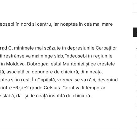
deosebi în nord şi centru, iar noaptea în cea mai mare
 grad C, minimele mai scăzute în depresiunile Carpaţilor
rii restrânse va mai ninge slab, îndeosebi în regiunile
ri în Moldova, Dobrogea, estul Munteniei şi pe crestele
ă, asociată cu depunere de chiciură, dimineaţa,
aptea şi în rest. În Capitală, vremea se va răci, devenind
între -6 și -2 grade Celsius. Cerul va fi temporar
 slabă, dar și de ceaţă însoțită de chiciură.