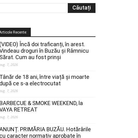
Articole Recente:
(VIDEO) Încă doi traficanți, în arest.
Vindeau droguri în Buzău și Râmnicu
Sărat. Cum au fost prinși
aug. 7, 2026
Tânăr de 18 ani, între viață și moarte
după ce s-a electrocutat
aug. 7, 2026
BARBECUE & SMOKE WEEKEND, la
VAYA RETREAT
aug. 7, 2026
ANUNȚ. PRIMĂRIA BUZĂU. Hotărârile
cu caracter normativ aprobate în