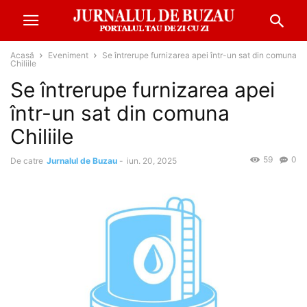
Acasă
Eveniment
Se întrerupe furnizarea apei într-un sat din comuna
Chiliile
Se întrerupe furnizarea apei
într-un sat din comuna
Chiliile
59
0
De catre
Jurnalul de Buzau
-
iun. 20, 2025