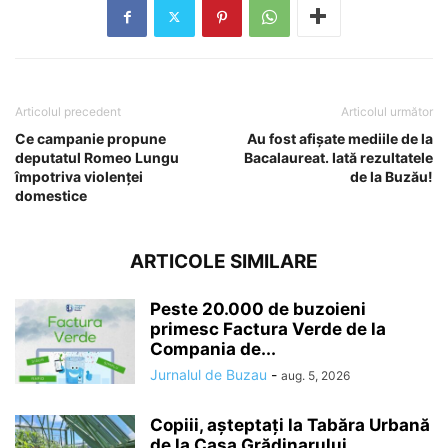
Articolul precedent
Articolul următor
Ce campanie propune
Au fost afișate mediile de la
deputatul Romeo Lungu
Bacalaureat. Iată rezultatele
împotriva violenței
de la Buzău!
domestice
ARTICOLE SIMILARE
Peste 20.000 de buzoieni
primesc Factura Verde de la
Compania de...
Jurnalul de Buzau
-
aug. 5, 2026
Copiii, așteptați la Tabăra Urbană
de la Casa Grădinarului