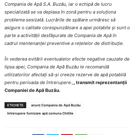
Compania de Apă S.A. Buzău, iar o echipă de lucru
specializată se va deplasa în zonă pentru a soluționa
problema sesizată. Lucrările de spălare urmăresc să
asigure o calitate corespunzătoare a apei potabile și sunt o
parte a activității desfășurate de Compania de Apă în
cadrul mentenanței preventive a rețelelor de distribuție.
În vederea evitării eventualelor efecte negative cauzate de
lipsa apei, Compania de Apă Buzău le recomandă
utilizatorilor afectați să-şi creeze rezerve de apă potabilă
pentru perioada de întrerupere.
„
, transmit reprezentanții
Companiei de Apă Buzău.
ETICHETE
anunț Compania de Apă Buzău
întrerupere furnizare apă comuna Chiliile