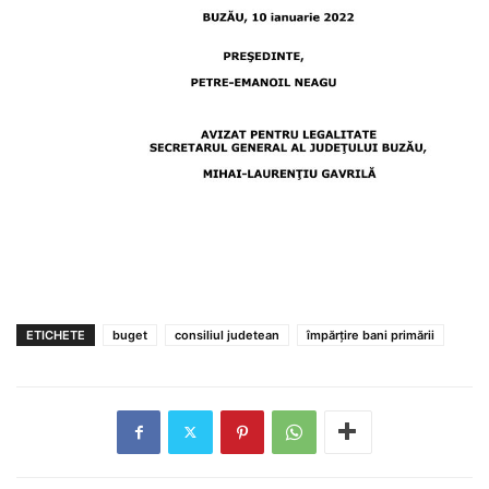
ETICHETE
buget
consiliul judetean
împărțire bani primării