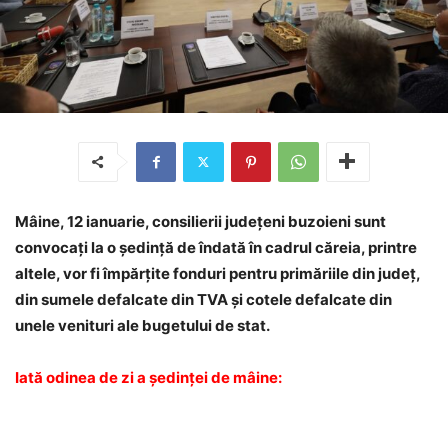
Mâine, 12 ianuarie, consilierii județeni buzoieni sunt
convocați la o ședință de îndată în cadrul căreia, printre
altele, vor fi împărțite fonduri pentru primăriile din județ,
din sumele defalcate din TVA și cotele defalcate din
unele venituri ale bugetului de stat.
Iată odinea de zi a ședinței de mâine: