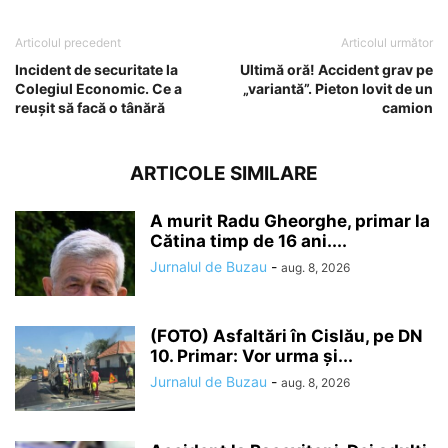
Articolul precedent
Articolul următor
Incident de securitate la
Ultimă oră! Accident grav pe
Colegiul Economic. Ce a
„variantă”. Pieton lovit de un
reușit să facă o tânără
camion
ARTICOLE SIMILARE
A murit Radu Gheorghe, primar la
Cătina timp de 16 ani....
Jurnalul de Buzau
-
aug. 8, 2026
(FOTO) Asfaltări în Cislău, pe DN
10. Primar: Vor urma și...
Jurnalul de Buzau
-
aug. 8, 2026