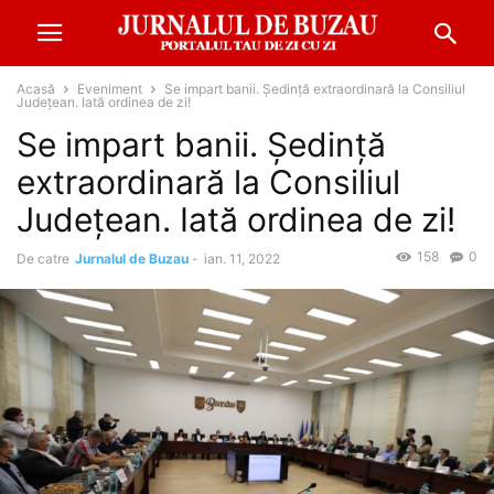
Acasă
Eveniment
Se impart banii. Ședință extraordinară la Consiliul
Județean. Iată ordinea de zi!
Se impart banii. Ședință
extraordinară la Consiliul
Județean. Iată ordinea de zi!
158
0
De catre
Jurnalul de Buzau
-
ian. 11, 2022