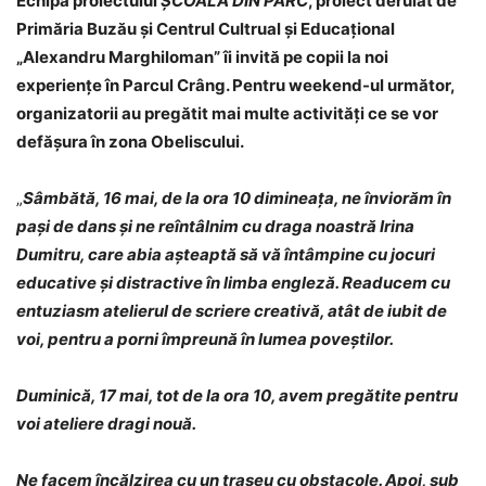
Echipa proiectului
ȘCOALA DIN PARC
, proiect derulat de
Primăria Buzău și Centrul Cultrual și Educațional
„Alexandru Marghiloman” îi invită pe copii la noi
experiențe în Parcul Crâng. Pentru weekend-ul următor,
organizatorii au pregătit mai multe activități ce se vor
defășura în zona Obeliscului.
„
Sâmbătă, 16 mai, de la ora 10 dimineața, ne înviorăm în
pași de dans și ne reîntâlnim cu draga noastră Irina
Dumitru, care abia așteaptă să vă întâmpine cu jocuri
educative și distractive în limba engleză. Readucem cu
entuziasm atelierul de scriere creativă, atât de iubit de
voi, pentru a porni împreună în lumea poveștilor.
Duminică, 17 mai, tot de la ora 10, avem pregătite pentru
voi ateliere dragi nouă.
Ne facem încălzirea cu un traseu cu obstacole. Apoi, sub