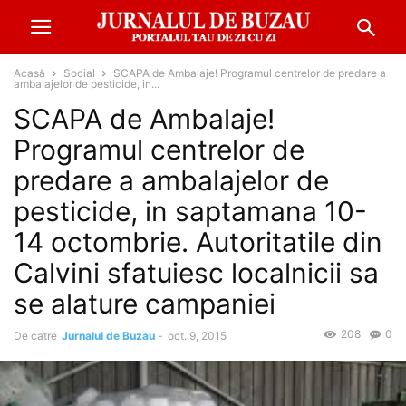
Acasă
Social
SCAPA de Ambalaje! Programul centrelor de predare a
ambalajelor de pesticide, in...
SCAPA de Ambalaje!
Programul centrelor de
predare a ambalajelor de
pesticide, in saptamana 10-
14 octombrie. Autoritatile din
Calvini sfatuiesc localnicii sa
se alature campaniei
208
0
De catre
Jurnalul de Buzau
-
oct. 9, 2015