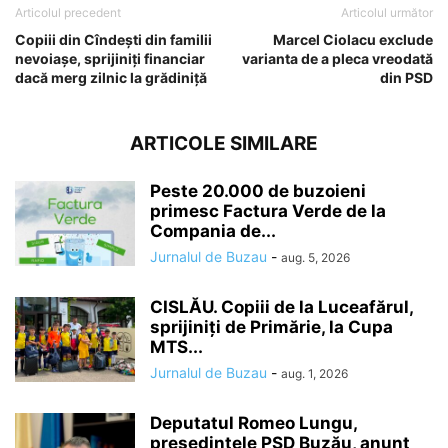
Articolul precedent
Articolul următor
Copiii din Cîndești din familii
Marcel Ciolacu exclude
nevoiașe, sprijiniți financiar
varianta de a pleca vreodată
dacă merg zilnic la grădiniță
din PSD
ARTICOLE SIMILARE
Peste 20.000 de buzoieni
primesc Factura Verde de la
Compania de...
Jurnalul de Buzau
-
aug. 5, 2026
CISLĂU. Copiii de la Luceafărul,
sprijiniți de Primărie, la Cupa
MTS...
Jurnalul de Buzau
-
aug. 1, 2026
Deputatul Romeo Lungu,
președintele PSD Buzău, anunț