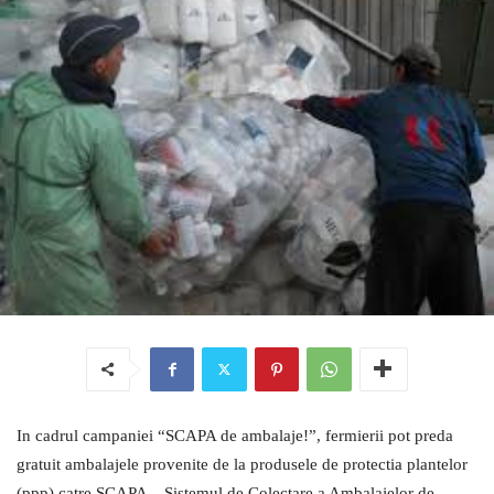
In cadrul campaniei “SCAPA de ambalaje!”, fermierii pot preda
gratuit ambalajele provenite de la produsele de protectia plantelor
(ppp) catre SCAPA – Sistemul de Colectare a Ambalajelor de