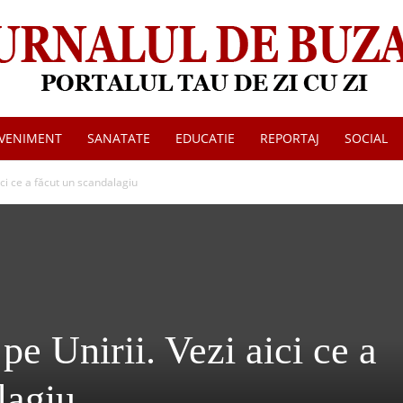
VENIMENT
SANATATE
EDUCATIE
REPORTAJ
SOCIAL
Jurnalul
ici ce a făcut un scandalagiu
de
e Unirii. Vezi aici ce a
lagiu
Buzau