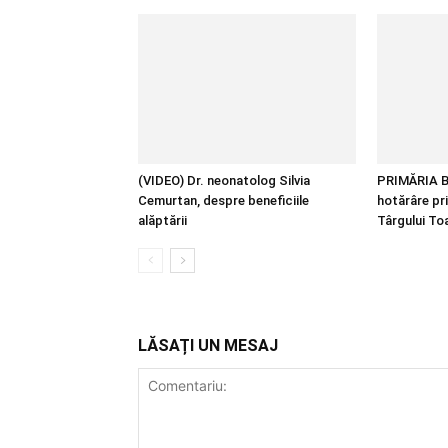
(VIDEO) Dr. neonatolog Silvia
PRIMĂRIA B
Cemurtan, despre beneficiile
hotărâre pr
alăptării
Târgului T
LĂSAȚI UN MESAJ