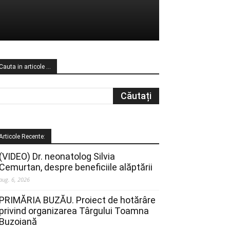
Cauta in articole …
Articole Recente:
(VIDEO) Dr. neonatolog Silvia
Cemurtan, despre beneficiile alăptării
aug. 6, 2026
PRIMĂRIA BUZĂU. Proiect de hotărâre
privind organizarea Târgului Toamna
Buzoiană