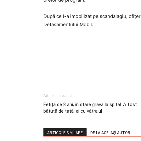
După ce l-a imobilizat pe scandalagiu, ofiţer
Detaşamentului Mobil.
Articolul precedent
Fetiță de 8 ani, în stare gravă la spital. A fost
bătută de tatăl ei cu vătraiul
ARTICOLE SIMILARE
DE LA ACELAȘI AUTOR