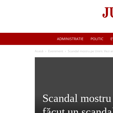
ADMINISTRATIE
POLITIC
E
Acasă
Eveniment
Scandal mostru pe Unirii. Vezi a
Scandal mostru p
făcut un scanda