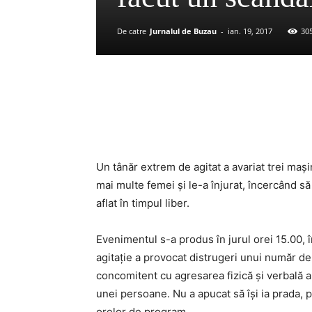
De catre
Jurnalul de Buzau
-
ian. 19, 2017
30
Acțiune
Un tânăr extrem de agitat a avariat trei maşi
mai multe femei şi le-a înjurat, încercând să 
aflat în timpul liber.
Evenimentul s-a produs în jurul orei 15.00, î
agitaţie a provocat distrugeri unui număr de
concomitent cu agresarea fizică şi verbală 
unei persoane. Nu a apucat să își ia prada, p
orelor de program.