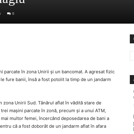
5
0
ni parcate în zona Unirii și un bancomat. A agresat fizic
le fure banii, însă a fost potolit la timp de un jandarm
n zona Unirii Sud. Tânărul aflat în vădită stare de
 trei maşini parcate în zonă, precum şi a unui ATM,
a mai multor femei, încercând deposedarea de bani a
entru că a fost doborât de un jandarm aflat în afara