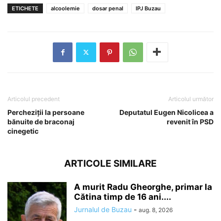
ETICHETE
alcoolemie
dosar penal
IPJ Buzau
Articolul precedent
Articolul următor
Percheziţii la persoane
Deputatul Eugen Nicolicea a
bănuite de braconaj
revenit în PSD
cinegetic
ARTICOLE SIMILARE
A murit Radu Gheorghe, primar la
Cătina timp de 16 ani....
Jurnalul de Buzau
-
aug. 8, 2026