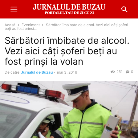
Acasă
Eveniment
Sărbători îmbibate de alcool. Vezi aici câţi şoferi
beţi au fost prinşi...
Sărbători îmbibate de alcool.
Vezi aici câţi şoferi beţi au
fost prinşi la volan
251
0
De catre
Jurnalul de Buzau
-
mai 3, 2016