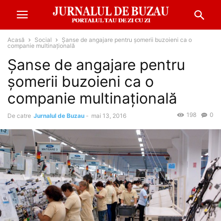
Acasă
Social
Șanse de angajare pentru șomerii buzoieni ca o
companie multinațională
Șanse de angajare pentru
șomerii buzoieni ca o
companie multinațională
198
0
De catre
Jurnalul de Buzau
-
mai 13, 2016