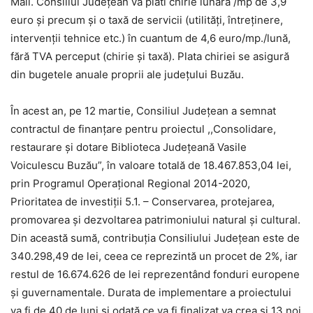
Mall. Consiliul Județean va plăti chirie lunară /mp de 3,9
euro şi precum și o taxă de servicii (utilităţi, întreţinere,
intervenţii tehnice etc.) în cuantum de 4,6 euro/mp./lună,
fără TVA perceput (chirie şi taxă). Plata chiriei se asigură
din bugetele anuale proprii ale judeţului Buzău.
În acest an, pe 12 martie, Consiliul Județean a semnat
contractul de finanțare pentru proiectul ,,Consolidare,
restaurare și dotare Biblioteca Județeană Vasile
Voiculescu Buzău”, în valoare totală de 18.467.853,04 lei,
prin Programul Operațional Regional 2014-2020,
Prioritatea de investiții 5.1. – Conservarea, protejarea,
promovarea și dezvoltarea patrimoniului natural și cultural.
Din această sumă, contribuția Consiliului Județean este de
340.298,49 de lei, ceea ce reprezintă un procet de 2%, iar
restul de 16.674.626 de lei reprezentând fonduri europene
și guvernamentale. Durata de implementare a proiectului
va fi de 40 de luni și odată ce va fi finalizat va crea și 13 noi