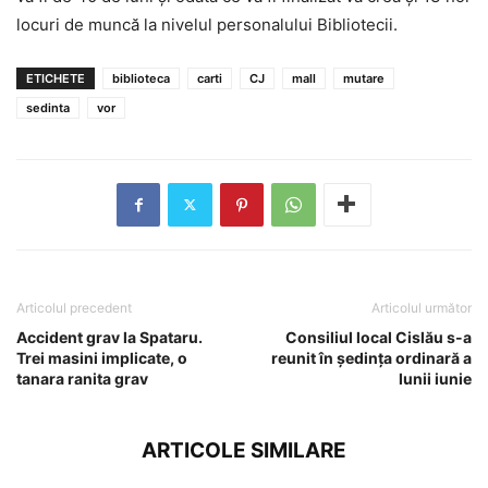
locuri de muncă la nivelul personalului Bibliotecii.
ETICHETE
biblioteca
carti
CJ
mall
mutare
sedinta
vor
Articolul precedent
Articolul următor
Accident grav la Spataru.
Consiliul local Cislău s-a
Trei masini implicate, o
reunit în ședința ordinară a
tanara ranita grav
lunii iunie
ARTICOLE SIMILARE