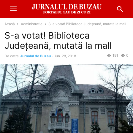
Acasă
Administratie
S-a votat! Biblioteca Județeană, mutată la mall
S-a votat! Biblioteca
Județeană, mutată la mall
191
0
De catre
Jurnalul de Buzau
-
iun. 28, 2018