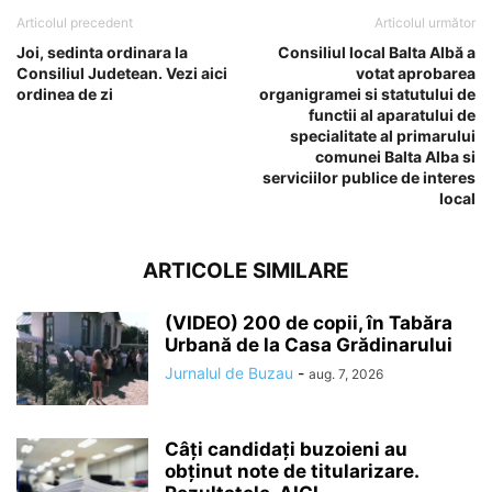
Articolul precedent
Articolul următor
Joi, sedinta ordinara la
Consiliul local Balta Albă a
Consiliul Judetean. Vezi aici
votat aprobarea
ordinea de zi
organigramei si statutului de
functii al aparatului de
specialitate al primarului
comunei Balta Alba si
serviciilor publice de interes
local
ARTICOLE SIMILARE
(VIDEO) 200 de copii, în Tabăra
Urbană de la Casa Grădinarului
Jurnalul de Buzau
-
aug. 7, 2026
Câți candidați buzoieni au
obținut note de titularizare.