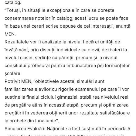
catalog.
”Totuşi, în situaţiile excepţionale în care se doreşte
consemnarea notelor în catalog, acest lucru se poate face
în baza unei cereri scrise depuse de cei interesaţi”, anunţă
MEN.
Rezultatele vor fi analizate la nivelul fiecărei unităţi de
învăţământ, prin discuţii individuale cu elevii, dezbateri la
nivelul clasei, şedinţe cu părinţii, precum şi la nivelul
consiliului profesoral pentru îmbunătăţirea performanţelor
şcolare.
Potrivit MEN, ”obiectivele acestei simulări sunt
familiarizarea elevilor cu rigorile examenului pe care îl vor
susţine la finalul ciclului gimnazial, stabilirea nivelului real
de pregătire atins în această etapă, precum şi optimizarea
pregătirii în vederea obţinerii unor rezultate satisfăcătoare
la probele din luna iunie”.
Simularea Evaluării Naţionale a fost susţinută în perioada 5