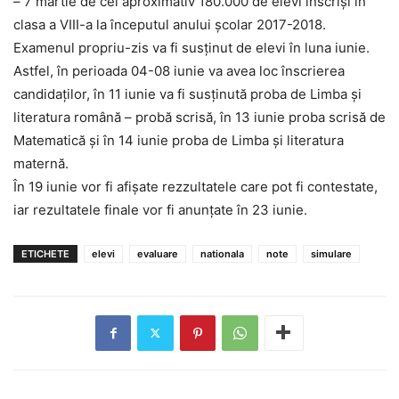
– 7 martie de cei aproximativ 180.000 de elevi înscrişi în
clasa a VIII-a la începutul anului şcolar 2017-2018.
Examenul propriu-zis va fi susţinut de elevi în luna iunie.
Astfel, în perioada 04-08 iunie va avea loc înscrierea
candidaţilor, în 11 iunie va fi susţinută proba de Limba şi
literatura română – probă scrisă, în 13 iunie proba scrisă de
Matematică şi în 14 iunie proba de Limba şi literatura
maternă.
În 19 iunie vor fi afişate rezzultatele care pot fi contestate,
iar rezultatele finale vor fi anunţate în 23 iunie.
ETICHETE
elevi
evaluare
nationala
note
simulare