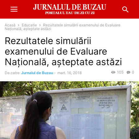
Acasă
Educatie
Rezultatele simulării examenului de Evaluare
Naţională, aşteptate astăzi
Rezultatele simulării
examenului de Evaluare
Naţională, aşteptate astăzi
105
0
De catre
Jurnalul de Buzau
-
mart. 16, 2018