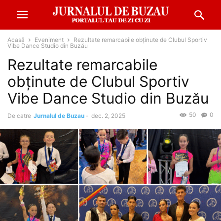
Acasă
Eveniment
Rezultate remarcabile obținute de Clubul Sportiv
Vibe Dance Studio din Buzău
Rezultate remarcabile
obținute de Clubul Sportiv
Vibe Dance Studio din Buzău
50
0
De catre
Jurnalul de Buzau
-
dec. 2, 2025