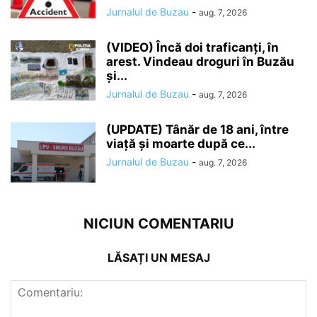
Jurnalul de Buzau
-
aug. 7, 2026
(VIDEO) Încă doi traficanți, în
arest. Vindeau droguri în Buzău
și...
Jurnalul de Buzau
-
aug. 7, 2026
(UPDATE) Tânăr de 18 ani, între
viață și moarte după ce...
Jurnalul de Buzau
-
aug. 7, 2026
NICIUN COMENTARIU
LĂSAȚI UN MESAJ