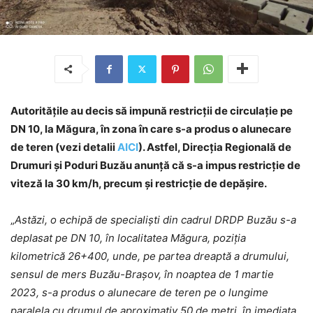
Autoritățile au decis să impună restricții de circulație pe
DN 10, la Măgura, în zona în care s-a produs o alunecare
de teren (vezi detalii
AICI
). Astfel, Direcția Regională de
Drumuri și Poduri Buzău anunță că s-a impus restricție de
viteză la 30 km/h, precum și restricție de depășire.
„
Astăzi, o echipă de specialiști din cadrul DRDP Buzău s-a
deplasat pe DN 10, în localitatea Măgura, poziția
kilometrică 26+400, unde, pe partea dreaptă a drumului,
sensul de mers Buzău-Brașov, în noaptea de 1 martie
2023, s-a produs o alunecare de teren pe o lungime
paralela cu drumul de aproximativ 50 de metri, în imediata