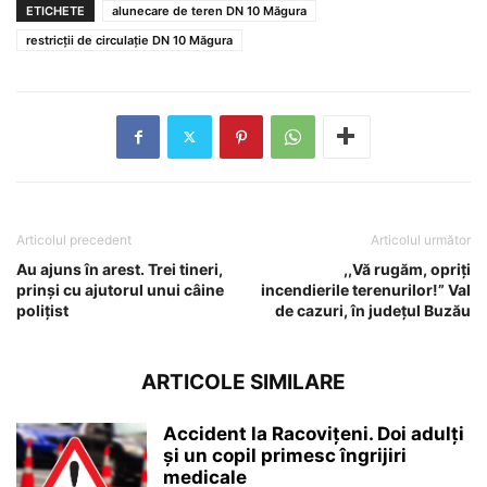
ETICHETE
alunecare de teren DN 10 Măgura
restricții de circulație DN 10 Măgura
Articolul precedent
Articolul următor
Au ajuns în arest. Trei tineri,
,,Vă rugăm, opriți
prinși cu ajutorul unui câine
incendierile terenurilor!” Val
polițist
de cazuri, în județul Buzău
ARTICOLE SIMILARE
Accident la Racovițeni. Doi adulți
și un copil primesc îngrijiri
medicale