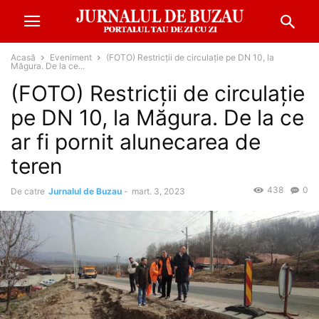
Acasă
Eveniment
(FOTO) Restricții de circulație pe DN 10, la
Măgura. De la ce...
(FOTO) Restricții de circulație
pe DN 10, la Măgura. De la ce
ar fi pornit alunecarea de
teren
438
0
De catre
Jurnalul de Buzau
-
mart. 3, 2023