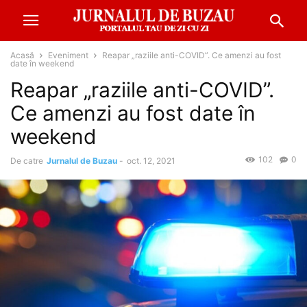
Acasă
Eveniment
Reapar „raziile anti-COVID”. Ce amenzi au fost
date în weekend
Reapar „raziile anti-COVID”.
Ce amenzi au fost date în
weekend
102
0
De catre
Jurnalul de Buzau
-
oct. 12, 2021