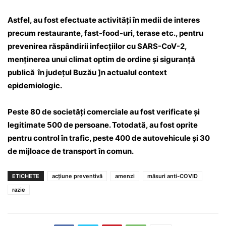
Astfel, au fost efectuate activităţi în medii de interes
precum restaurante, fast-food-uri, terase etc., pentru
prevenirea răspândirii infecţiilor cu SARS-CoV-2,
menţinerea unui climat optim de ordine şi siguranţă
publică în județul Buzău ]n actualul context
epidemiologic.
Peste 80 de societăţi comerciale au fost verificate şi
legitimate 500 de persoane. Totodată, au fost oprite
pentru control în trafic, peste 400 de autovehicule şi 30
de mijloace de transport în comun.
ETICHETE
acţiune preventivă
amenzi
măsuri anti-COVID
razie