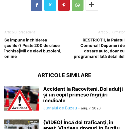
Articolul precedent
Articolul următor
Se impune închiderea
RESTRICȚII, la Palatul
școlilor? Peste 200 de clase
Comunal! Depuneri de
închise|Mii de elevi buzoieni,
dosare auto, doar cu
online
programare! Iată detaliile!
ARTICOLE SIMILARE
Accident la Racovițeni. Doi adulți
și un copil primesc îngrijiri
medicale
Jurnalul de Buzau
-
aug. 7, 2026
(VIDEO) Încă doi traficanți, în
arest. Vindeau droguri în Buzău