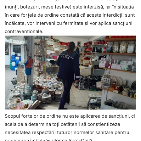
(nunți, botezuri, mese festive) este interzisă, iar în situația
în care forțele de ordine constată că aceste interdicții sunt
încălcate, vor interveni cu fermitate și vor aplica sancțiuni
contravenționale.
Scopul forțelor de ordine nu este aplicarea de sancţiuni, ci
acela de a determina toți cetățenii să conștientizeze
necesitatea respectării tuturor normelor sanitare pentru
prevenirea îmbolnăvirilor cu Sars-Cov2.