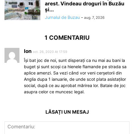
arest. Vindeau droguri în Buzău
și...
Jurnalul de Buzau
-
aug. 7, 2026
1 COMENTARIU
Ion
oct. 26, 2020 At 17:59
Își bat joc de noi, sunt disperați ca nu mai au bani la
buget și sunt scoși ca hienele flamande pe strada sa
aplice amenzi. Sa vezi când vor veni cerșetorii din
Anglia dupa 1 ianuarie, de unde scot plata asistaților
social, după ce au aprobat mărirea lor. Bataie de joc
asupra celor ce muncesc legal.
LĂSAȚI UN MESAJ