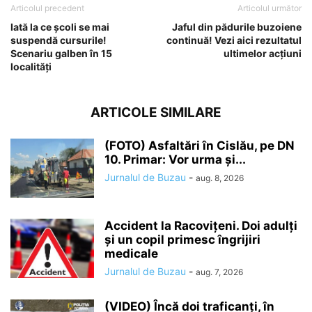
Articolul precedent
Articolul următor
Iată la ce școli se mai
Jaful din pădurile buzoiene
suspendă cursurile!
continuă! Vezi aici rezultatul
Scenariu galben în 15
ultimelor acțiuni
localități
ARTICOLE SIMILARE
(FOTO) Asfaltări în Cislău, pe DN
10. Primar: Vor urma și...
Jurnalul de Buzau
-
aug. 8, 2026
Accident la Racovițeni. Doi adulți
și un copil primesc îngrijiri
medicale
Jurnalul de Buzau
-
aug. 7, 2026
(VIDEO) Încă doi traficanți, în