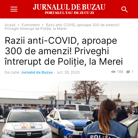
Acasă
Eveniment
Razii anti-COVID, aproape 300 de amenzi!
Priveghi întrerupt de Poliție, la Merei
Razii anti-COVID, aproape
300 de amenzi! Priveghi
întrerupt de Poliție, la Merei
188
1
De catre
Jurnalul de Buzau
-
oct. 26, 2020