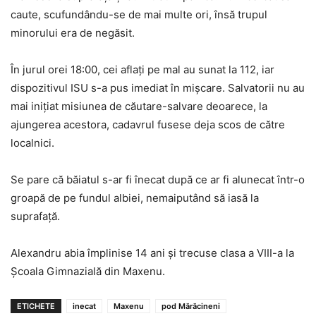
caute, scufundându-se de mai multe ori, însă trupul
minorului era de negăsit.
În jurul orei 18:00, cei aflați pe mal au sunat la 112, iar
dispozitivul ISU s-a pus imediat în mișcare. Salvatorii nu au
mai inițiat misiunea de căutare-salvare deoarece, la
ajungerea acestora, cadavrul fusese deja scos de către
localnici.
Se pare că băiatul s-ar fi înecat după ce ar fi alunecat într-o
groapă de pe fundul albiei, nemaiputând să iasă la
suprafață.
Alexandru abia împlinise 14 ani și trecuse clasa a VIII-a la
Școala Gimnazială din Maxenu.
ETICHETE
inecat
Maxenu
pod Mărăcineni