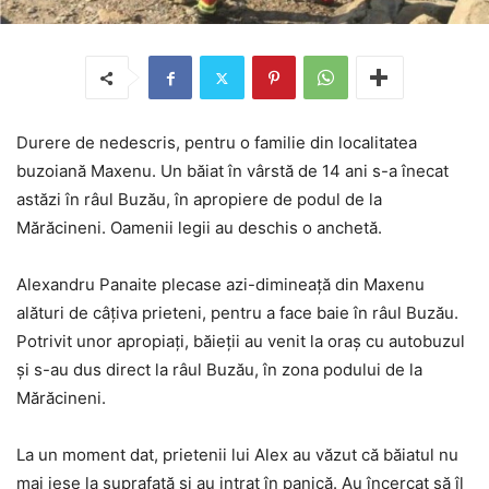
Durere de nedescris, pentru o familie din localitatea
buzoiană Maxenu. Un băiat în vârstă de 14 ani s-a înecat
astăzi în râul Buzău, în apropiere de podul de la
Mărăcineni. Oamenii legii au deschis o anchetă.
Alexandru Panaite plecase azi-dimineață din Maxenu
alături de câțiva prieteni, pentru a face baie în râul Buzău.
Potrivit unor apropiați, băieții au venit la oraș cu autobuzul
și s-au dus direct la râul Buzău, în zona podului de la
Mărăcineni.
La un moment dat, prietenii lui Alex au văzut că băiatul nu
mai iese la suprafață și au intrat în panică. Au încercat să îl