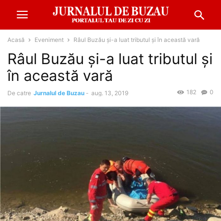
Acasă
Eveniment
Râul Buzău și-a luat tributul și în această vară
Râul Buzău și-a luat tributul și
în această vară
182
0
De catre
Jurnalul de Buzau
-
aug. 13, 2019