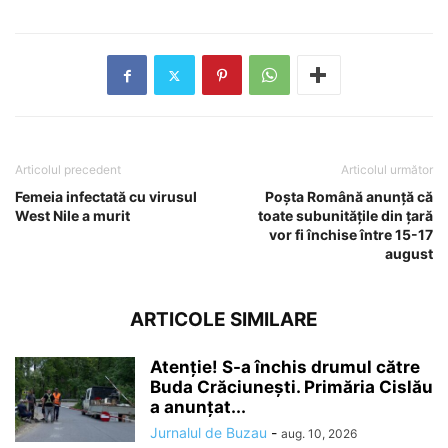
Articolul precedent
Articolul următor
Femeia infectată cu virusul
Poşta Română anunţă că
West Nile a murit
toate subunităţile din ţară
vor fi închise între 15-17
august
ARTICOLE SIMILARE
Atenție! S-a închis drumul către
Buda Crăciunești. Primăria Cislău
a anunțat...
Jurnalul de Buzau
-
aug. 10, 2026