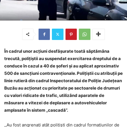
În cadrul unor acțiuni desfăşurate toată săptămâna
trecută, poliţiştii au suspendat exercitarea dreptului de a
conduce în cazul a 40 de șoferi şi au aplicat aproximativ
500 de sancţiuni contravenţionale. Poliţiştii cu atribuţii pe
linie rutieră din cadrul Inspectoratului de Poliţie Judeţean
Buzău au acţionat cu prioritate pe sectoarele de drumuri
cu valori ridicate de trafic, utilizând aparatele de
măsurare a vitezei de deplasare a autovehiculelor
amplasate în sistem „cascadă”.
,,Au fost angrenaţi atât poliţişti din cadrul formaţiunilor de