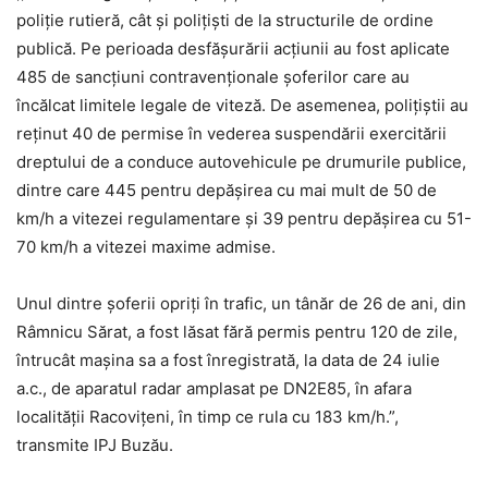
poliţie rutieră, cât şi poliţişti de la structurile de ordine
publică. Pe perioada desfăşurării acţiunii au fost aplicate
485 de sancţiuni contravenţionale șoferilor care au
încălcat limitele legale de viteză. De asemenea, poliţiştii au
reţinut 40 de permise în vederea suspendării exercitării
dreptului de a conduce autovehicule pe drumurile publice,
dintre care 445 pentru depăşirea cu mai mult de 50 de
km/h a vitezei regulamentare și 39 pentru depășirea cu 51-
70 km/h a vitezei maxime admise.
Unul dintre șoferii opriți în trafic, un tânăr de 26 de ani, din
Râmnicu Sărat, a fost lăsat fără permis pentru 120 de zile,
întrucât mașina sa a fost înregistrată, la data de 24 iulie
a.c., de aparatul radar amplasat pe DN2E85, în afara
localității Racovițeni, în timp ce rula cu 183 km/h.”,
transmite IPJ Buzău.