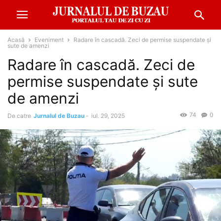
Acasă
Eveniment
Radare în cascadă. Zeci de permise suspendate și
sute de amenzi
Radare în cascadă. Zeci de
permise suspendate și sute
de amenzi
74
0
De catre
Jurnalul de Buzau
-
iul. 29, 2025