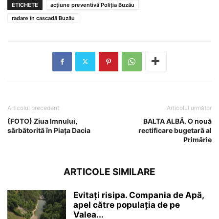
ETICHETE
acțiune preventivă Poliția Buzău
radare în cascadă Buzău
Articolul precedent
Articolul următor
(FOTO) Ziua Imnului,
BALTA ALBĂ. O nouă
sărbătorită în Piața Dacia
rectificare bugetară al
Primărie
ARTICOLE SIMILARE
Evitați risipa. Compania de Apă,
apel către populația de pe
Valea...