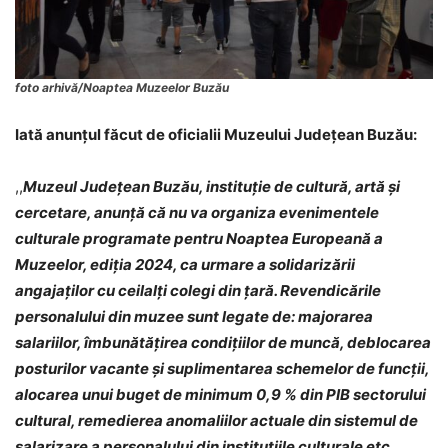
foto arhivă/Noaptea Muzeelor Buzău
Iată anunțul făcut de oficialii Muzeului Județean Buzău:
,,
Muzeul Județean Buzău, instituție de cultură, artă și
cercetare, anunță că nu va organiza evenimentele
culturale programate pentru Noaptea Europeană a
Muzeelor, ediția 2024, ca urmare a solidarizării
angajaților cu ceilalți colegi din țară. Revendicările
personalului din muzee sunt legate de: majorarea
salariilor, îmbunătățirea condițiilor de muncă, deblocarea
posturilor vacante și suplimentarea schemelor de funcții,
alocarea unui buget de minimum 0,9 % din PIB sectorului
cultural, remedierea anomaliilor actuale din sistemul de
salarizare a personalului din instituțiile culturale etc.