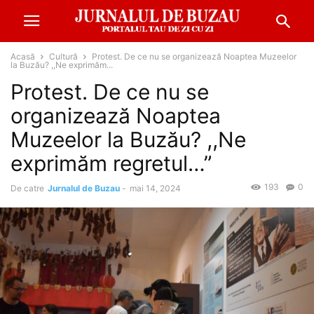
Acasă
Cultură
Protest. De ce nu se organizează Noaptea Muzeelor
la Buzău? ,,Ne exprimăm...
Protest. De ce nu se
organizează Noaptea
Muzeelor la Buzău? ,,Ne
exprimăm regretul…”
193
0
De catre
Jurnalul de Buzau
-
mai 14, 2024