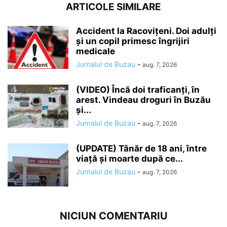
ARTICOLE SIMILARE
Accident la Racovițeni. Doi adulți
și un copil primesc îngrijiri
medicale
Jurnalul de Buzau
-
aug. 7, 2026
(VIDEO) Încă doi traficanți, în
arest. Vindeau droguri în Buzău
și...
Jurnalul de Buzau
-
aug. 7, 2026
(UPDATE) Tânăr de 18 ani, între
viață și moarte după ce...
Jurnalul de Buzau
-
aug. 7, 2026
NICIUN COMENTARIU