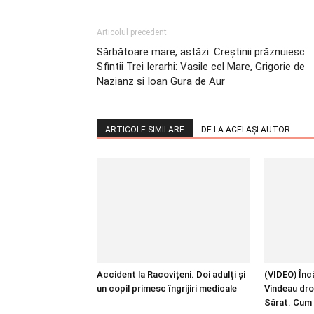
Articolul precedent
Sărbătoare mare, astăzi. Creştinii prăznuiesc
Sfintii Trei Ierarhi: Vasile cel Mare, Grigorie de
Nazianz si Ioan Gura de Aur
ARTICOLE SIMILARE
DE LA ACELAȘI AUTOR
Accident la Racovițeni. Doi adulți și
(VIDEO) Încă
un copil primesc îngrijiri medicale
Vindeau dro
Sărat. Cum 