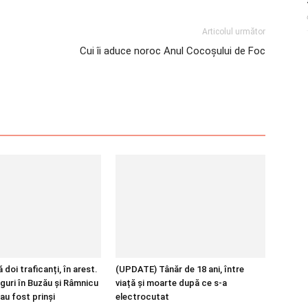
Articolul următor
Cui îi aduce noroc Anul Cocoşului de Foc
 doi traficanți, în arest.
(UPDATE) Tânăr de 18 ani, între
guri în Buzău și Râmnicu
viață și moarte după ce s-a
au fost prinși
electrocutat