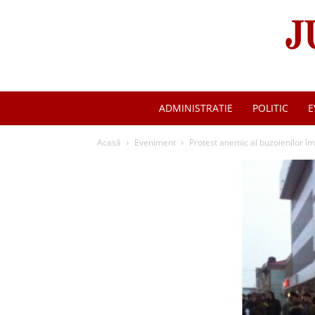
ADMINISTRATIE
POLITIC
E
Acasă
Eveniment
Protest anemic al buzoienilor împ