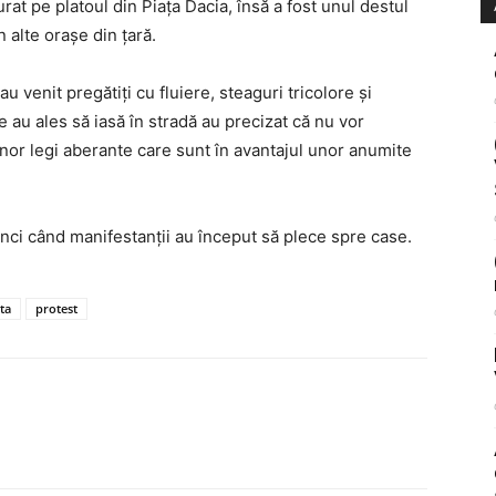
urat pe platoul din Piața Dacia, însă a fost unul destul
 alte orașe din țară.
au venit pregătiți cu fluiere, steaguri tricolore și
e au ales să iasă în stradă au precizat că nu vor
nor legi aberante care sunt în avantajul unor anumite
tunci când manifestanții au început să plece spre case.
ta
protest