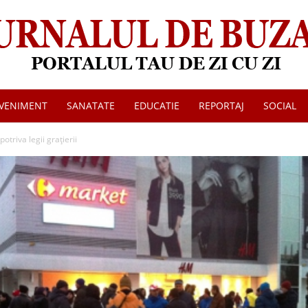
VENIMENT
SANATATE
EDUCATIE
REPORTAJ
SOCIAL
Jurnalul
otriva legii grațierii
de
Buzau