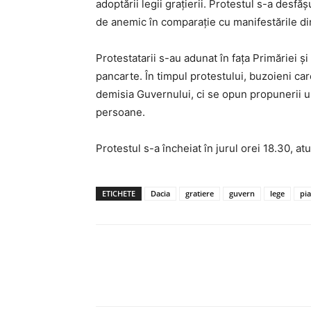
adoptării legii grațierii. Protestul s-a desfăș
de anemic în comparație cu manifestările din
Protestatarii s-au adunat în fața Primăriei și 
pancarte. În timpul protestului, buzoieni car
demisia Guvernului, ci se opun propunerii u
persoane.
Protestul s-a încheiat în jurul orei 18.30, a
ETICHETE
Dacia
gratiere
guvern
lege
pia