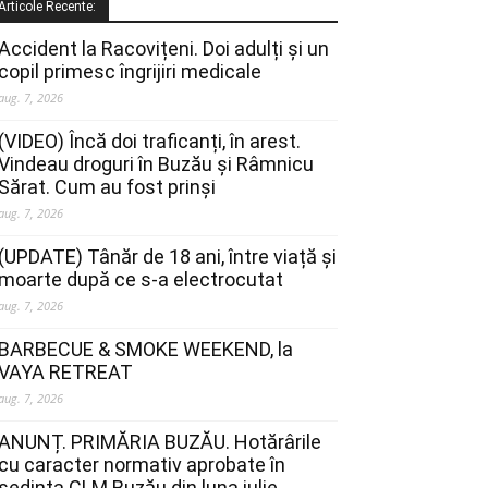
Articole Recente:
Accident la Racovițeni. Doi adulți și un
copil primesc îngrijiri medicale
aug. 7, 2026
(VIDEO) Încă doi traficanți, în arest.
Vindeau droguri în Buzău și Râmnicu
Sărat. Cum au fost prinși
aug. 7, 2026
(UPDATE) Tânăr de 18 ani, între viață și
moarte după ce s-a electrocutat
aug. 7, 2026
BARBECUE & SMOKE WEEKEND, la
VAYA RETREAT
aug. 7, 2026
ANUNȚ. PRIMĂRIA BUZĂU. Hotărârile
cu caracter normativ aprobate în
ședința CLM Buzău din luna iulie