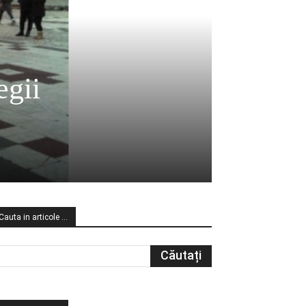
egii
Cauta in articole …