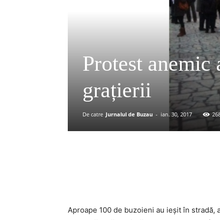
Protest anemic a
grațierii
De catre
Jurnalul de Buzau
-
ian. 30, 2017
26
Acțiune
Aproape 100 de buzoieni au ieșit în stradă, 