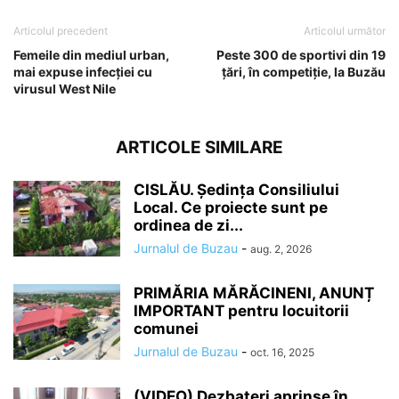
Articolul precedent
Articolul următor
Femeile din mediul urban,
Peste 300 de sportivi din 19
mai expuse infecției cu
ţări, în competiţie, la Buzău
virusul West Nile
ARTICOLE SIMILARE
CISLĂU. Ședința Consiliului
Local. Ce proiecte sunt pe
ordinea de zi...
Jurnalul de Buzau
-
aug. 2, 2026
PRIMĂRIA MĂRĂCINENI, ANUNȚ
IMPORTANT pentru locuitorii
comunei
Jurnalul de Buzau
-
oct. 16, 2025
(VIDEO) Dezbateri aprinse în