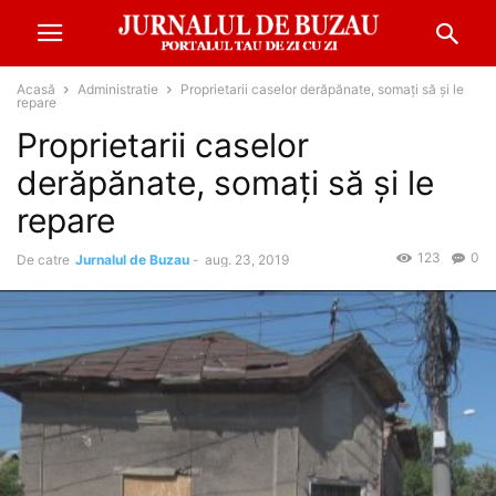
Acasă
Administratie
Proprietarii caselor derăpănate, somați să și le
repare
Proprietarii caselor
derăpănate, somați să și le
repare
123
0
De catre
Jurnalul de Buzau
-
aug. 23, 2019