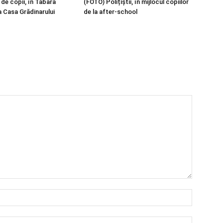
de copii, în Tabăra
(FOTO) Polițiștii, în mijlocul copiilor
a Casa Grădinarului
de la after-school