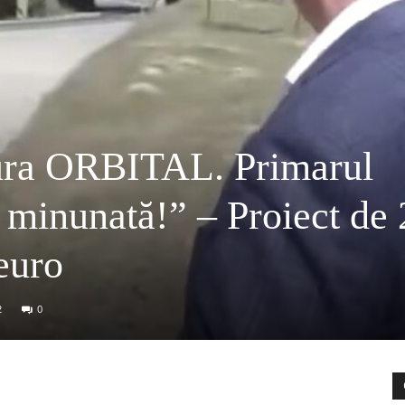
ra ORBITAL. Primarul
 minunată!” – Proiect de
euro
2
0