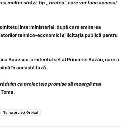
rea multor străzi, tip ,,bretea”, care vor face accesul
Comitetul Interministerial, după care emiterea
torilor tehnico-economici și licitația publică pentru
a Bobescu, arhitectul șef al Primăriei Buzău, care a
până în această fază.
trăduim ca proiectele promise să meargă mai
n Toma.
n Toma proiect Orbital