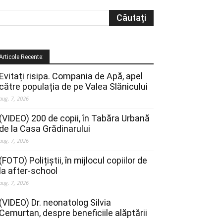
Articole Recente:
Evitați risipa. Compania de Apă, apel
către populația de pe Valea Slănicului
aug. 7, 2026
(VIDEO) 200 de copii, în Tabăra Urbană
de la Casa Grădinarului
aug. 7, 2026
(FOTO) Polițiștii, în mijlocul copiilor de
la after-school
aug. 7, 2026
(VIDEO) Dr. neonatolog Silvia
Cemurtan, despre beneficiile alăptării