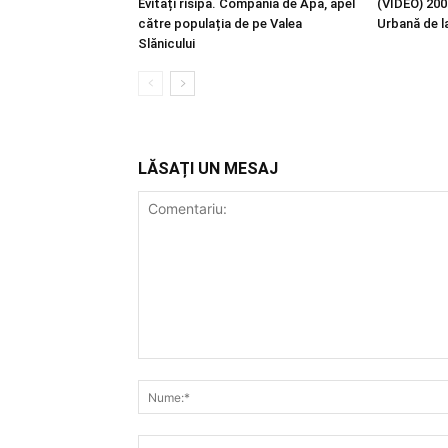
Evitați risipa. Compania de Apă, apel
(VIDEO) 200 
către populația de pe Valea
Urbană de l
Slănicului
LĂSAȚI UN MESAJ