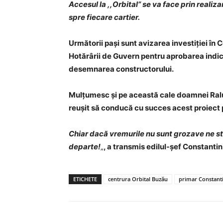
Accesul la ,,Orbital” se va face prin realiza
spre fiecare cartier.
Următorii pași sunt avizarea investiției în 
Hotărârii de Guvern pentru aprobarea indica
desemnarea constructorului.
Mulțumesc și pe această cale doamnei Raluc
reușit să conducă cu succes acest proiect 
Chiar dacă vremurile nu sunt grozave ne s
departe!
„
, a transmis edilul-șef Constanti
ETICHETE
centrura Orbital Buzău
primar Constanti