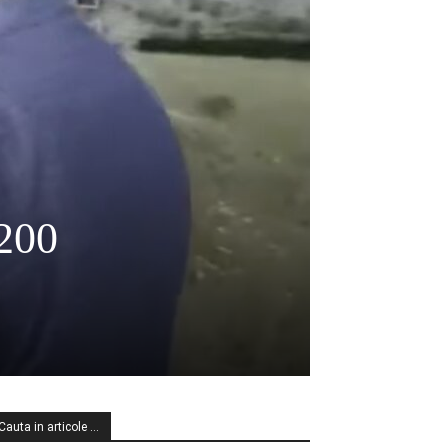
 200
Cauta in articole …