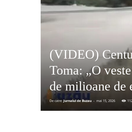
(VIDEO) Centu
Toma: „O veste
de milioane de 
De catre
Jurnalul de Buzau
-
mai 15, 2026
11