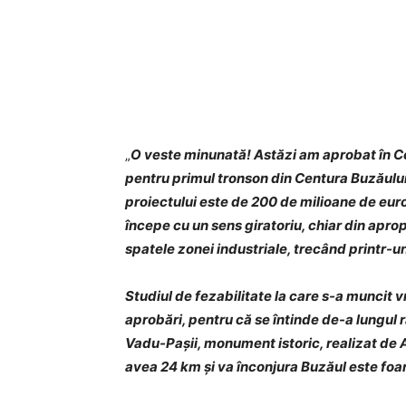
„
O veste minunată! Astăzi am aprobat în Con
pentru primul tronson din Centura Buzăului,
proiectului este de 200 de milioane de euro
începe cu un sens giratoriu, chiar din apro
spatele zonei industriale, trecând printr-u
Studiul de fezabilitate la care s-a muncit v
aprobări, pentru că se întinde de-a lungul 
Vadu-Pașii, monument istoric, realizat de A
avea 24 km și va înconjura Buzăul este foart