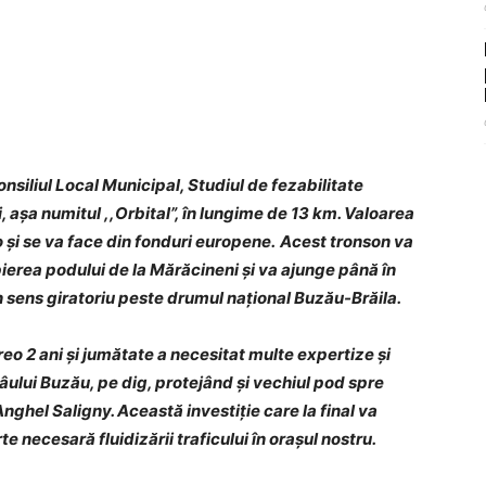
siliul Local Municipal, Studiul de fezabilitate
 așa numitul ,,Orbital”, în lungime de 13 km. Valoarea
 și se va face din fonduri europene.
Acest tronson va
pierea podului de la Mărăcineni și va ajunge până în
n sens giratoriu peste drumul național Buzău-Brăila.
reo 2 ani și jumătate a necesitat multe expertize și
râului Buzău, pe dig, protejând și vechiul pod spre
nghel Saligny. Această investiție care la final va
e necesară fluidizării traficului în orașul nostru.