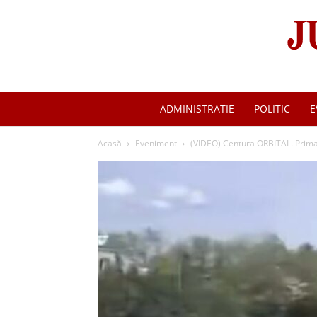
ADMINISTRATIE
POLITIC
E
Acasă
Eveniment
(VIDEO) Centura ORBITAL. Primar