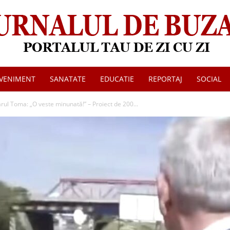
VENIMENT
SANATATE
EDUCATIE
REPORTAJ
SOCIAL
Jurnalul
ul Toma: „O veste minunată!” – Proiect de 200...
de
Buzau